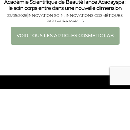
Académie Scientifique de Beauté lance Acadayspa :
le soin corps entre dans une nouvelle dimension
22/05/2026
INNOVATION SOIN
,
INNOVATIONS COSMÉTIQUES
PAR
LAURA MARGIS
VOIR TOUS LES ARTICLES COSMETIC LAB
RECEVEZ L’ESSENTIEL DU SECTEUR WELLNESS
HOSPITALITY,
CHAQUE SEMAINE GRÂCE À NOTRE ENEWS ACTU
JE M'INSCRIS