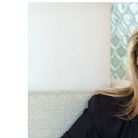
Rencontre
avec
Florence
Rouah,
Directrice
Institut
Thalasso
&
Spa
de
l’hôtel
4*
Thalasso
&
Spa
Emeria
Dinard