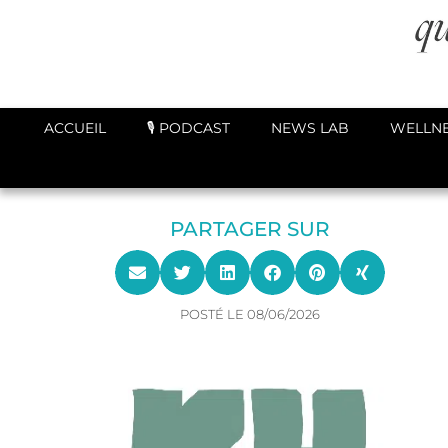
ACCUEIL
🎙️ PODCAST
NEWS LAB
WELLNE
PARTAGER SUR
POSTÉ LE
08/06/2026