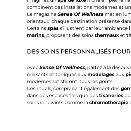
Imaginez un
spa de luxe
niché en pleine na
combinent des installations modernes et un 
Le magazine
Sense Of Wellness
met en lum
orientaux, chaque destination présente da
Certains
spas
s’illustrent par leur ambiance
marins
, proposent des soins
thermaux
et
t
DES SOINS PERSONNALISÉS POUR
Avec
Sense Of Wellness
, partez à la décou
relaxants et toniques aux
modelages
aux
pi
modernes satisferont tous les goûts.
Ces rituels, comprenant également des
go
dans des espaces tels que des
tisaneries
ou
soins innovants comme la
chromothérapie
o