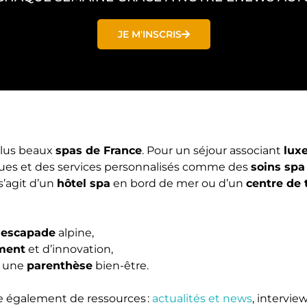
JE M'INSCRIS
plus beaux
spas de France
. Pour un séjour associant
lux
es et des services personnalisés comme des
soins spa
s’agit d’un
hôtel spa
en bord de mer ou d’un
centre de 
e
escapade
alpine,
ement
et d’innovation,
r une
parenthèse
bien-être.
 également de ressources :
actualités et news
, intervie