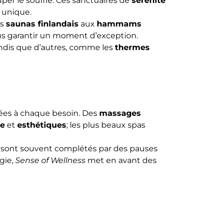
per le souffle. Ces sanctuaires de
sérénité
e unique.
es
saunas finlandais
aux
hammams
us garantir un moment d’exception.
andis que d’autres, comme les
thermes
tées à chaque besoin. Des
massages
ge
et
esthétiques
; les plus beaux spas
 sont souvent complétés par des pauses
gie,
Sense of Wellness
met en avant des