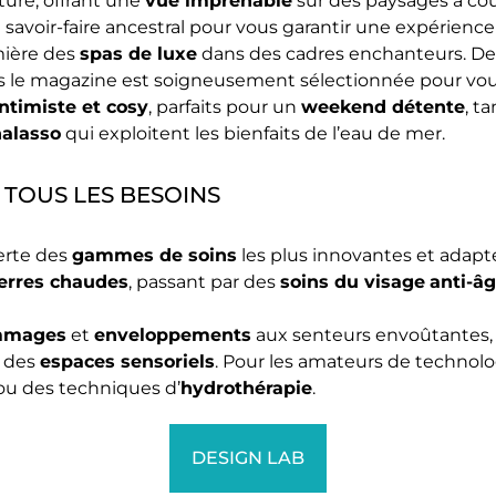
ture, offrant une
vue imprenable
sur des paysages à cou
savoir-faire ancestral pour vous garantir une expérienc
ière des
spas de luxe
dans des cadres enchanteurs. D
ns le magazine est soigneusement sélectionnée pour vo
intimiste et cosy
, parfaits pour un
weekend détente
, t
halasso
qui exploitent les bienfaits de l’eau de mer.
 TOUS LES BESOINS
verte des
gammes de soins
les plus innovantes et adap
erres chaudes
, passant par des
soins du visage
anti-â
mmages
et
enveloppements
aux senteurs envoûtantes,
 des
espaces sensoriels
. Pour les amateurs de technolo
u des techniques d’
hydrothérapie
.
DESIGN LAB