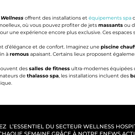
 Wellness
offrent des installations et
équipements spa
q
oelleux, où vous pouvez profiter de jets
massants
ou d
pour une expérience encore plus exclusive. Ces espaces
sent d’élégance et de confort. Imaginez une
piscine chauf
in à
remous
apaisant. Certains lieux proposent égalem
souvent des
salles de fitness
ultra-modernes équipées
amateurs de
thalasso spa
, les installations incluent des
b
sique.
EZ L’ESSENTIEL DU SECTEUR WELLNESS HOSPIT
CHAQUE SEMAINE GRÂCE À NOTRE ENEWS ACT