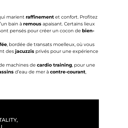
ui marient
raffinement
et confort. Profitez
’un bain à
remous
apaisant. Certains lieux
 sont pensés pour créer un cocon de
bien-
fée
, bordée de transats moelleux, où vous
ent des
jacuzzis
privés pour une expérience
 de machines de
cardio training
, pour une
assins
d’eau de mer à
contre-courant
,
ALITY,
U