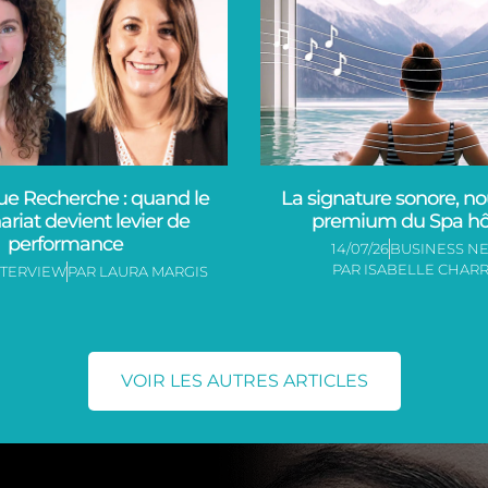
ue Recherche : quand le
La signature sonore, nou
ariat devient levier de
premium du Spa hôt
performance
14/07/26
BUSINESS N
PAR
ISABELLE CHARR
NTERVIEW
PAR
LAURA MARGIS
VOIR LES AUTRES ARTICLES