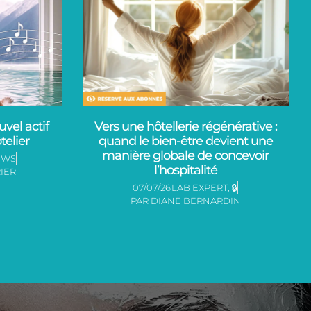
vel actif
Vers une hôtellerie régénérative :
elier
quand le bien-être devient une
manière globale de concevoir
EWS
l’hospitalité
IER
07/07/26
LAB EXPERT
,
🔒
PAR
DIANE BERNARDIN