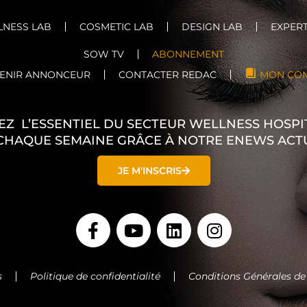
NESS LAB
COSMETIC LAB
DESIGN LAB
EXPERT
SOW TV
ABONNEMENT
ENIR ANNONCEUR
CONTACTER REDAC
MON CO
EZ L’ESSENTIEL DU SECTEUR WELLNESS HOSPIT
CHAQUE SEMAINE GRÂCE À NOTRE ENEWS ACT
JE M'INSCRIS
F
Y
L
I
a
o
i
n
c
u
n
s
e
t
k
t
s
Politique de confidentialité
Conditions Générales de
b
u
e
a
o
b
d
g