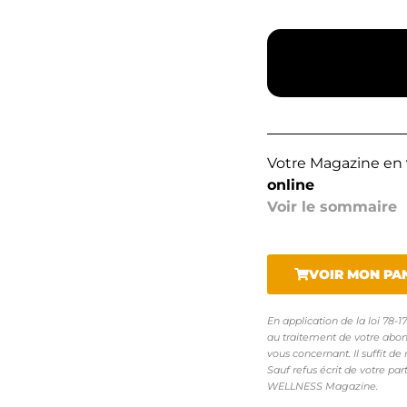
Votre Magazine en
online
Voir le sommaire
VOIR MON PA
En application de la loi 78-
au traitement de votre abon
vous concernant. Il suffit de 
Sauf refus écrit de votre pa
WELLNESS Magazine.