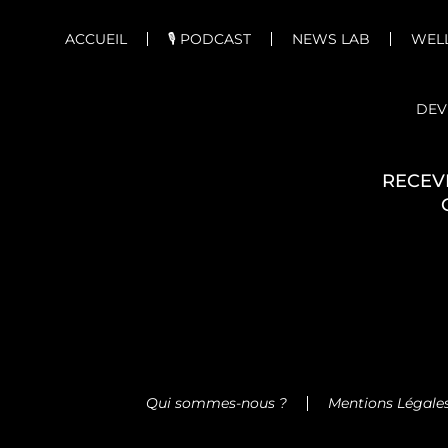
ACCUEIL
🎙️ PODCAST
NEWS LAB
WELL
DEV
RECEV
Qui sommes-nous ?
Mentions Légale