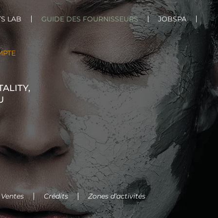
S LAB
GUIDE DES FOURNISSEURS
JOBSPA
MPTE
ALITY,
U
 Ventes
Crédits
Zones d’activités