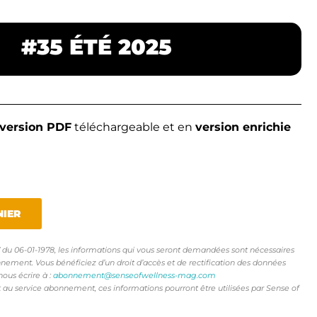
#35 ÉTÉ 2025
version PDF
téléchargeable et en
version enrichie
NIER
17 du 06-01-1978, les informations qui vous seront demandées sont nécessaires
nement. Vous bénéficiez d’un droit d’accès et de rectification des données
nous écrire à :
abonnement@senseofwellness-mag.com
rt au service abonnement, ces informations pourront être utilisées par Sense of