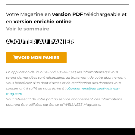
Votre Magazine en
version PDF
téléchargeable et
en
version enrichie online
Voir le sommaire
AJOUTER AU PANIER
VOIR MON PANIER
En application de la loi 78-17 du 06-01-1978, les informations qui vous
seront demandées sont nécessaires au traitement de votre abonnement.
Vous bénéficiez d’un droit d’accès et de rectification des données vous
concernant. Il suffit de nous écrire à :
abonnement@senseofwellness-
mag.com
Sauf refus écrit de votre part au service abonnement, ces informations
pourront être utilisées par Sense of WELLNESS Magazine.