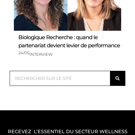
Biologique Recherche : quand le
partenariat devient levier de performance
24/05
INTERVIEW
R
e
c
h
e
r
c
RECEVEZ L’ESSENTIEL DU SECTEUR WELLNESS
h