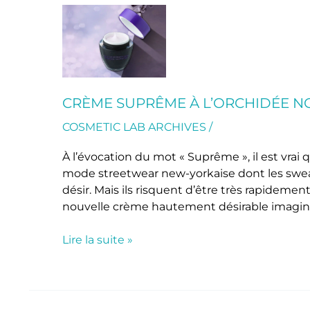
Crème
Suprême
à
l’Orchidée
Noire
Bernard
CRÈME SUPRÊME À L’ORCHIDÉE N
Cassière
COSMETIC LAB ARCHIVES
/
À l’évocation du mot « Suprême », il est vra
mode streetwear new-yorkaise dont les swe
désir. Mais ils risquent d’être très rapidemen
nouvelle crème hautement désirable imaginée
Lire la suite »