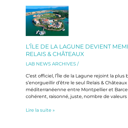
L’Île
de
la
Lagune
devient
membre
L’ÎLE DE LA LAGUNE DEVIENT ME
de
RELAIS & CHÂTEAUX
la
collection
LAB NEWS ARCHIVES
/
des
C’est officiel, l’Île de la Lagune rejoint la pl
hôtels
s’enorgueillir d’être le seul Relais & Château
Relais
méditerranéenne entre Montpellier et Barce
&
cohérent, raisonné, juste, nombre de valeur
Châteaux
Lire la suite »