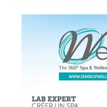
Sense
of
WELLNESS
Magazine
8