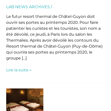
thermal
de
LAB NEWS ARCHIVES
/
Châtel
Le futur resort thermal de Châtel-Guyon doit
Guyon
ouvrir ses portes au printemps 2020. Pour faire
patienter les curistes et les touristes, son nom a
été dévoilé, ce jeudi, à Paris lors du salon les
Thermalies. Après avoir dévoilé les contours du
Resort thermal de Châtel-Guyon (Puy-de-Dôme)
qui ouvrira ses portes au printemps 2020, le
groupe […]
Lire la suite »
Ouverture
du
nouveau
Ban