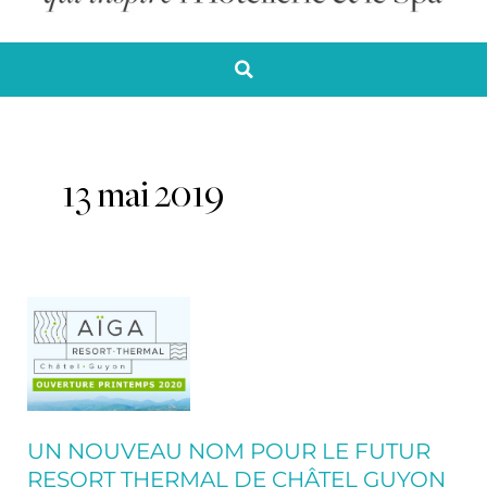
13 mai 2019
Un
nouveau
nom
pour
le
futur
UN NOUVEAU NOM POUR LE FUTUR
resort
RESORT THERMAL DE CHÂTEL GUYON