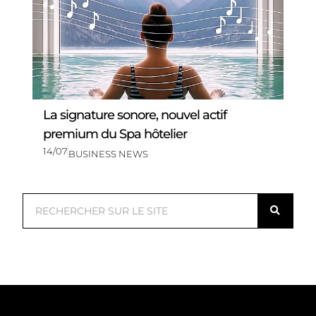
La signature sonore, nouvel actif
premium du Spa hôtelier
14/07
BUSINESS NEWS
R
e
c
h
e
r
c