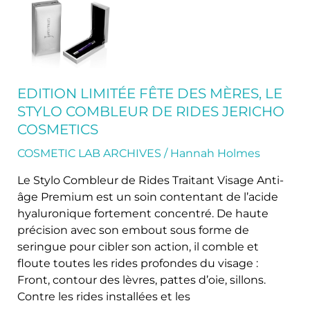
Edition
limitée
Fête
des
Mères,
le
EDITION LIMITÉE FÊTE DES MÈRES, LE
Stylo
STYLO COMBLEUR DE RIDES JERICHO
Combleur
COSMETICS
de
Rides
COSMETIC LAB ARCHIVES
/
Hannah Holmes
Jericho
Le Stylo Combleur de Rides Traitant Visage Anti-
Cosmetics
âge Premium est un soin contentant de l’acide
hyaluronique fortement concentré. De haute
précision avec son embout sous forme de
seringue pour cibler son action, il comble et
floute toutes les rides profondes du visage :
Front, contour des lèvres, pattes d’oie, sillons.
Contre les rides installées et les