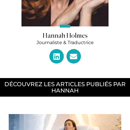
Hannah Holmes
Journaliste & Traductrice
L
E
i
n
n
v
k
e
e
l
DÉCOUVREZ LES ARTICLES PUBLIÉS PAR
d
o
HANNAH
i
p
n
e