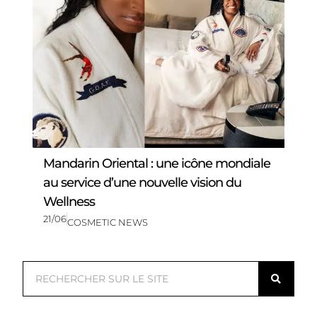
Mandarin Oriental : une icône mondiale
au service d’une nouvelle vision du
Wellness
21/06
COSMETIC NEWS
R
e
c