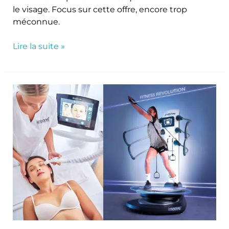
le visage. Focus sur cette offre, encore trop
méconnue.
Lire la suite »
Deux
technologies
au
service
des
professionnels
du
Wellness,
à
découvrir
à
EquipHotel