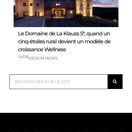
Le Domaine de La Klauss 5*, quand un
cinq étoiles rural devient un modèle de
croissance Wellness
14/06
DESIGN NEWS
R
e
c
h
e
r
c