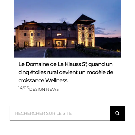
Le Domaine de La Klauss 5*, quand un
cinq étoiles rural devient un modèle de
croissance Wellness
14/06
DESIGN NEWS
R
e
c
h