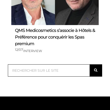
QMS Medicosmetics s’associe à Hôtels &
Préférence pour conquérir les Spas
premium
12/07
INTERVIEW
R
e
c
h
e
r
c