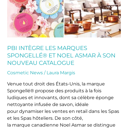
Noel
Asmar
à
son
nouveau
catalogue
PBI INTÈGRE LES MARQUES
SPONGELLÉ® ET NOEL ASMAR À SON
NOUVEAU CATALOGUE
Cosmetic News
/
Laura Margis
Venue tout droit des États-Unis, la marque
Spongellé® propose des produits à la fois
ludiques et innovants, dont sa célèbre éponge
nettoyante infusée de savon, idéale
pour dynamiser les ventes en retail dans les Spas
et les Spas hôteliers. De son côté,
la marque canadienne Noel Asmar se distingue