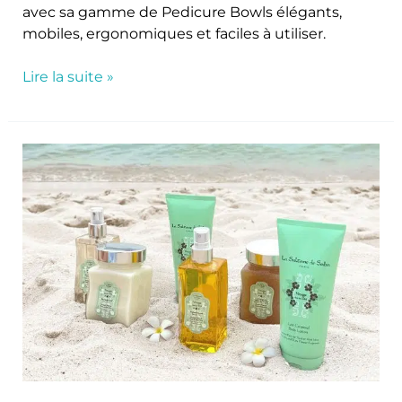
avec sa gamme de Pedicure Bowls élégants,
mobiles, ergonomiques et faciles à utiliser.
Lire la suite »
Escale
tropicale
avec
La
Sultane
de
Saba :
Voyage
dans
les
iles senteur
Fleur