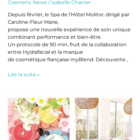
Cosmetic News
/
Isabelle Charrier
Depuis février, le Spa de l’Hôtel Molitor, dirigé par
Caroline-Fleur Marie,
propose une nouvelle expérience de soin unique
combinant performance et bien-être.
Un protocole de 90 min, fruit de la collaboration
entre Hydrafacial et la marque
de cosmétique française myBlend. Découverte…
Lire la suite »
PBI
intègre
les
marques
Spongellé®
et