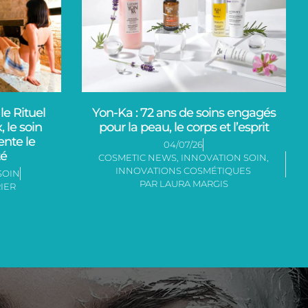
le Rituel
Yon-Ka : 72 ans de soins engagés
le soin
pour la peau, le corps et l’esprit
ente le
04/07/26
é
COSMETIC NEWS
,
INNOVATION SOIN
,
INNOVATIONS COSMÉTIQUES
SOIN
PAR
LAURA MARGIS
IER