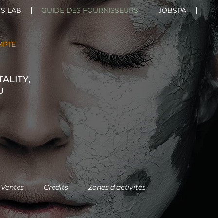
S LAB
GUIDE DES FOURNISSEURS
JOBSPA
MPTE
ALITY,
U
 Ventes
Crédits
Zones d’activités