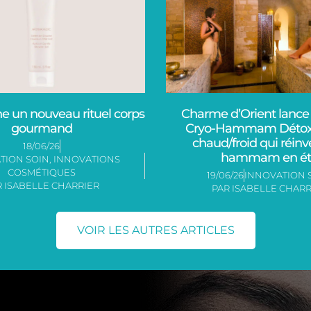
gne un nouveau rituel corps
Charme d’Orient lance 
gourmand
Cryo-Hammam Détox, 
chaud/froid qui réinv
18/06/26
hammam en ét
TION SOIN
,
INNOVATIONS
COSMÉTIQUES
19/06/26
INNOVATION 
R
ISABELLE CHARRIER
PAR
ISABELLE CHARR
VOIR LES AUTRES ARTICLES