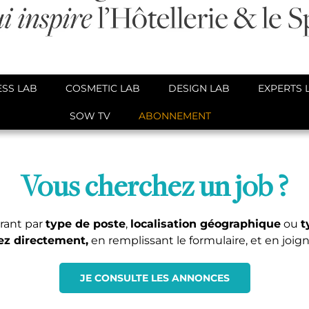
SS LAB
COSMETIC LAB
DESIGN LAB
EXPERTS 
SOW TV
ABONNEMENT
Vous cherchez un job ?
trant par
type de poste
,
localisation géographique
ou
t
ez directement,
en remplissant le formulaire, et en joign
JE CONSULTE LES ANNONCES