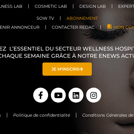
NESS LAB
COSMETIC LAB
DESIGN LAB
EXPERT
SOW TV
ABONNEMENT
ENIR ANNONCEUR
CONTACTER REDAC
MON CO
EZ L’ESSENTIEL DU SECTEUR WELLNESS HOSPIT
CHAQUE SEMAINE GRÂCE À NOTRE ENEWS ACT
JE M'INSCRIS
F
Y
L
I
a
o
i
n
c
u
n
s
e
t
k
t
s
Politique de confidentialité
Conditions Générales de
b
u
e
a
o
b
d
g