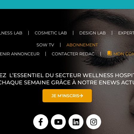
NESS LAB
COSMETIC LAB
DESIGN LAB
EXPERT
SOW TV
ABONNEMENT
ENIR ANNONCEUR
CONTACTER REDAC
MON CO
EZ L’ESSENTIEL DU SECTEUR WELLNESS HOSPIT
CHAQUE SEMAINE GRÂCE À NOTRE ENEWS ACT
JE M'INSCRIS
F
Y
L
I
a
o
i
n
c
u
n
s