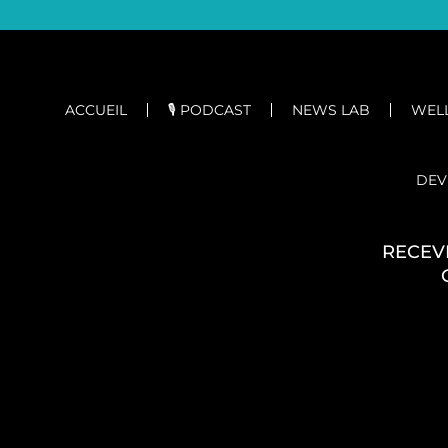
ACCUEIL
🎙️ PODCAST
NEWS LAB
WELL
DEV
RECEV