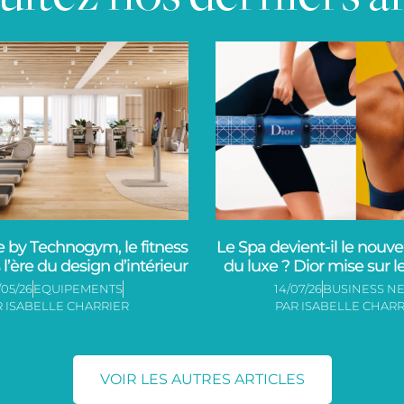
 by Technogym, le fitness
Le Spa devient-il le nouve
l’ère du design d’intérieur
du luxe ? Dior mise sur l
/05/26
EQUIPEMENTS
14/07/26
BUSINESS N
R
ISABELLE CHARRIER
PAR
ISABELLE CHARR
VOIR LES AUTRES ARTICLES