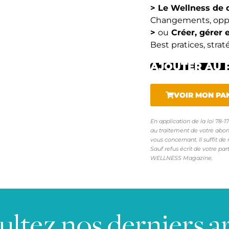
> Le Wellness de
Changements, oppo
>
ou
Créer, gérer 
Best pratices, stra
AJOUTER AU 
VOIR MON PA
En application de la loi 78-
au traitement de votre abon
vous concernant. Il suffit de 
Sauf refus écrit de votre pa
WELLNESS Magazine.
ltez nos derniers ar