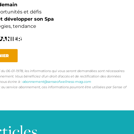
45.00 €.
15.00 €.
 demain
rtunités et défis
et développer son Spa
tégies, tendance
PANIER
NIER
17 du 06-01-1978, les informations qui vous seront demandées sont nécessaires
nement. Vous bénéficiez d’un droit d’accès et de rectification des données
nous écrire à :
abonnement@senseofwellness-mag.com
rt au service abonnement, ces informations pourront être utilisées par Sense of
ticles