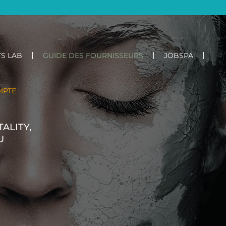
S LAB
GUIDE DES FOURNISSEURS
JOBSPA
MPTE
ALITY,
U