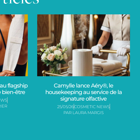
au flagship
Camylle lance Aéry®, le
e bien-être
housekeeping au service de la
signature olfactive
EWS
IER
25/05/26
COSMETIC NEWS
PAR
LAURA MARGIS