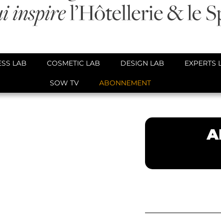
SS LAB
COSMETIC LAB
DESIGN LAB
EXPERTS 
SOW TV
ABONNEMENT
A