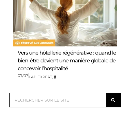
Vers une hôtellerie régénérative : quand le
bien-être devient une manière globale de
concevoir l’hospitalité
07/07
LAB EXPERT
,
🔒
R
e
c
h
e