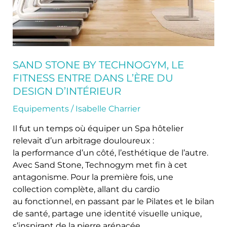
dans
l’ère
du
design
d’intérieur
SAND STONE BY TECHNOGYM, LE
FITNESS ENTRE DANS L’ÈRE DU
DESIGN D’INTÉRIEUR
Equipements
/
Isabelle Charrier
Il fut un temps où équiper un Spa hôtelier
relevait d’un arbitrage douloureux :
la performance d’un côté, l’esthétique de l’autre.
Avec Sand Stone, Technogym met fin à cet
antagonisme. Pour la première fois, une
collection complète, allant du cardio
au fonctionnel, en passant par le Pilates et le bilan
de santé, partage une identité visuelle unique,
s’inspirant de la pierre arénacée