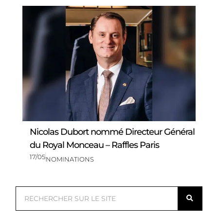
Nicolas Dubort nommé Directeur Général
du Royal Monceau – Raffles Paris
17/05
NOMINATIONS
R
e