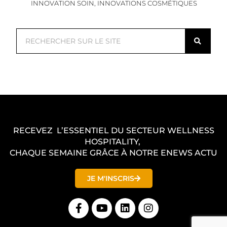
INNOVATION SOIN
,
INNOVATIONS COSMÉTIQUES
R
e
c
h
e
r
c
RECEVEZ L’ESSENTIEL DU SECTEUR WELLNESS
h
HOSPITALITY,
e
CHAQUE SEMAINE GRÂCE À NOTRE ENEWS ACTU
r
JE M'INSCRIS
F
Y
L
I
a
o
i
n
c
u
n
s