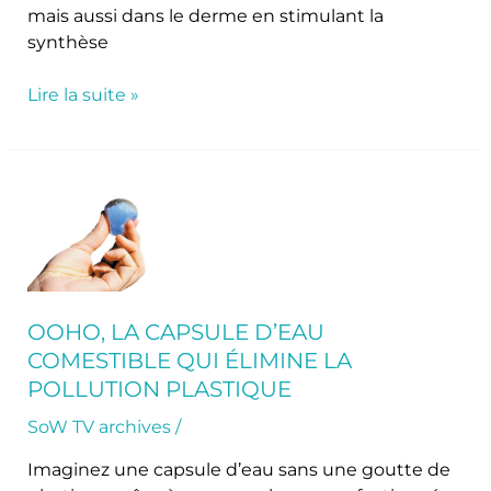
mais aussi dans le derme en stimulant la
synthèse
Lire la suite »
Ooho,
la
capsule
d’eau
comestible
qui
OOHO, LA CAPSULE D’EAU
élimine
COMESTIBLE QUI ÉLIMINE LA
la
POLLUTION PLASTIQUE
pollution
plastique
SoW TV archives
/
Imaginez une capsule d’eau sans une goutte de