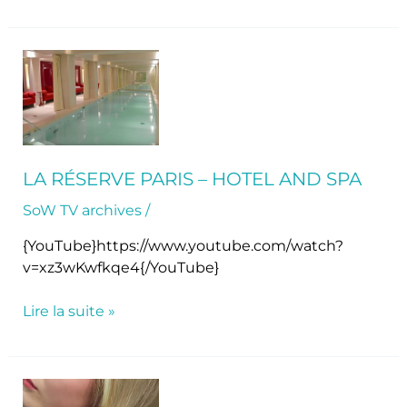
La
Réserve
Paris
–
Hotel
and
LA RÉSERVE PARIS – HOTEL AND SPA
Spa
SoW TV archives
/
{YouTube}https://www.youtube.com/watch?
v=xz3wKwfkqe4{/YouTube}
Lire la suite »
Comment