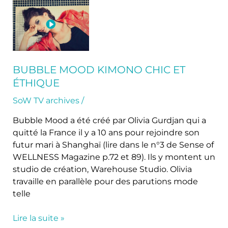
Bubble
Mood
Kimono
chic
et
éthique
BUBBLE MOOD KIMONO CHIC ET
ÉTHIQUE
SoW TV archives
/
Bubble Mood a été créé par Olivia Gurdjan qui a
quitté la France il y a 10 ans pour rejoindre son
futur mari à Shanghaï (lire dans le n°3 de Sense of
WELLNESS Magazine p.72 et 89). Ils y montent un
studio de création, Warehouse Studio. Olivia
travaille en parallèle pour des parutions mode
telle
Lire la suite »