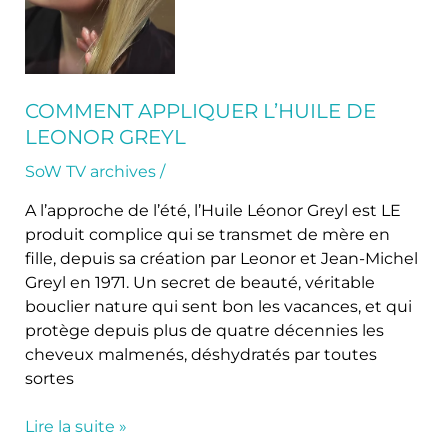
appliquer
L’Huile
de
Leonor
Greyl
COMMENT APPLIQUER L’HUILE DE
LEONOR GREYL
SoW TV archives
/
A l’approche de l’été, l’Huile Léonor Greyl est LE
produit complice qui se transmet de mère en
fille, depuis sa création par Leonor et Jean-Michel
Greyl en 1971. Un secret de beauté, véritable
bouclier nature qui sent bon les vacances, et qui
protège depuis plus de quatre décennies les
cheveux malmenés, déshydratés par toutes
sortes
Lire la suite »