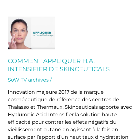
Comment
appliquer
H.A.
Intensifier
de
SkinCeuticals
COMMENT APPLIQUER H.A.
INTENSIFIER DE SKINCEUTICALS
SoW TV archives
/
Innovation majeure 2017 de la marque
cosméceutique de référence des centres de
Thalasso et Thermaux, Skinceuticals apporte avec
Hyaluronic Acid Intensifier la solution haute
efficacité pour contrer les effets négatifs du
vieillissement cutané en agissant à la fois en
surface par l’apport d’un haut taux d’hydratation