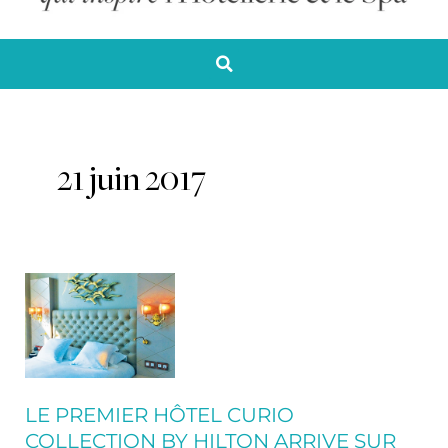
21 juin 2017
Le
premier
hôtel
Curio
Collection
by
LE PREMIER HÔTEL CURIO
Hilton
COLLECTION BY HILTON ARRIVE SUR