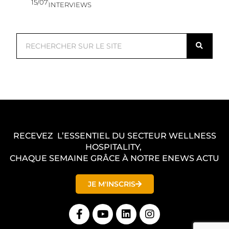
15/07
INTERVIEWS
R
e
c
h
e
r
c
RECEVEZ L’ESSENTIEL DU SECTEUR WELLNESS
h
HOSPITALITY,
e
CHAQUE SEMAINE GRÂCE À NOTRE ENEWS ACTU
r
JE M'INSCRIS
F
Y
L
I
a
o
i
n