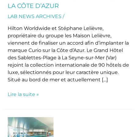
arrive
LA CÔTE D’AZUR
sur
la
LAB NEWS ARCHIVES
/
Côte
Hilton Worldwide et Stéphane Lelièvre,
d’Azur
propriétaire du groupe les Maison Lelièvre,
viennent de finaliser un accord afin d’implanter la
marque Curio sur la Côte d’Azur. Le Grand Hôtel
des Sablettes-Plage à La Seyne-sur-Mer (Var)
rejoint la collection internationale de 90 hôtels de
luxe, sélectionnés pour leur caractère unique.
Situé au bord de mer et actuellement […]
Lire la suite »
La
thalasso
de