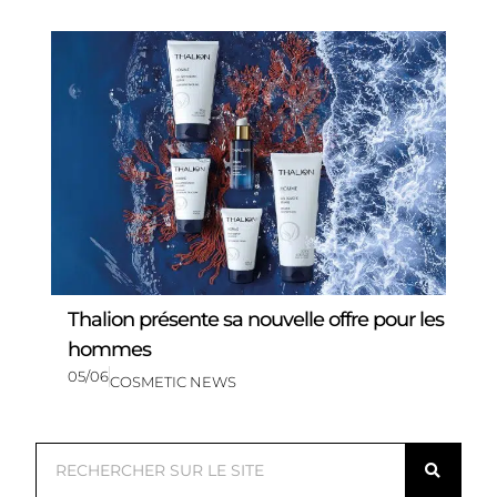
Thalion présente sa nouvelle offre pour les
hommes
05/06
COSMETIC NEWS
R
e