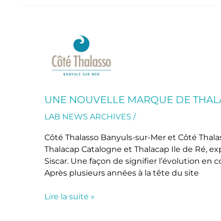
Une
nouvelle
marque
de
thalasso,
«
UNE NOUVELLE MARQUE DE THALAS
Côté
LAB NEWS ARCHIVES
/
Thalasso
»
Côté Thalasso Banyuls-sur-Mer et Côté Thalas
Thalacap Catalogne et Thalacap Ile de Ré, exp
Siscar. Une façon de signifier l’évolution e
Après plusieurs années à la tête du site
Lire la suite »