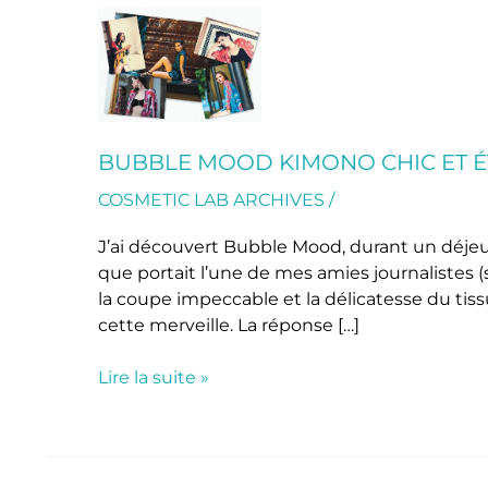
Bubble
Mood
Kimono
chic
et
éthique
BUBBLE MOOD KIMONO CHIC ET 
COSMETIC LAB ARCHIVES
/
J’ai découvert Bubble Mood, durant un déjeun
que portait l’une de mes amies journalistes (s
la coupe impeccable et la délicatesse du tiss
cette merveille. La réponse […]
Lire la suite »