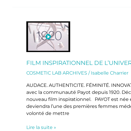
Film
inspirationnel
de
l’univers
Payot
FILM INSPIRATIONNEL DE L’UNIVE
COSMETIC LAB ARCHIVES
/
Isabelle Charrier
AUDACE. AUTHENTICITE. FÉMINITÉ. INNOVAT
avec la communauté Payot depuis 1920. Déco
nouveau film inspirationnel. PAYOT est née e
deviendra l’une des premières femmes médeci
volonté de mettre
Lire la suite »