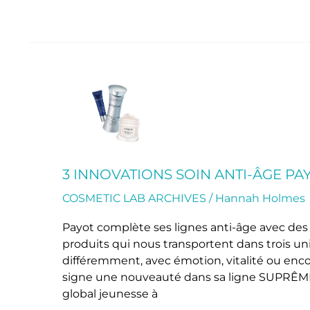
3
innovations
soin
anti-
âge
Payot
3 INNOVATIONS SOIN ANTI-ÂGE PA
COSMETIC LAB ARCHIVES
/
Hannah Holmes
Payot complète ses lignes anti-âge avec des in
produits qui nous transportent dans trois uni
différemment, avec émotion, vitalité ou 
signe une nouveauté dans sa ligne SUPRÊME
global jeunesse à