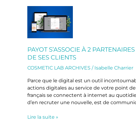
Payot
s’associe
à
2
partenaires
digitaux
PAYOT S’ASSOCIE À 2 PARTENAIRE
pour
DE SES CLIENTS
booster
le
COSMETIC LAB ARCHIVES
/
Isabelle Charrier
business
Parce que le digital est un outil incontour
de
actions digitales au service de votre point de
ses
français se connectent à internet au quotidi
clients
d’en recruter une nouvelle, est de communi
Lire la suite »