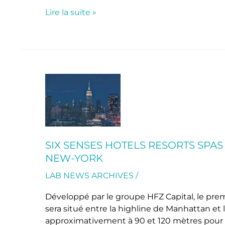
Lire la suite »
Six
Senses
Hotels
Resorts
Spas
ouvrira
SIX SENSES HOTELS RESORTS SPAS
un
NEW-YORK
hôtel
de
LAB NEWS ARCHIVES
/
luxe
Développé par le groupe HFZ Capital, le prem
en
sera situé entre la highline de Manhattan et 
2019
approximativement à 90 et 120 mètres pour off
à