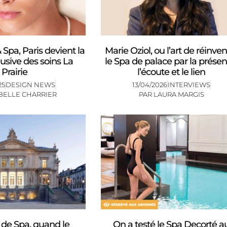
 Spa, Paris devient la
Marie Oziol, ou l’art de réinven
lusive des soins La
le Spa de palace par la présen
Prairie
l’écoute et le lien
25
DESIGN NEWS
13/04/2026
INTERVIEWS
BELLE CHARRIER
PAR
LAURA MARGIS
 de Spa, quand le
On a testé le Spa Decorté a