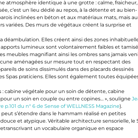
une atmosphère identique à une grotte : calme, fraicheur,
e, c’est un lieu dédié au repos, à la détente et au bien-
x parois inclinées en béton et aux matériaux mats, mais au
rs variées. Des murs de végétaux créent la surprise et
 la déambulation. Elles créent ainsi des zones inhabituell
Les apports lumineux sont volontairement faibles et tamis
les meubles magnifiant ainsi les ombres sans jamais veni
 chacune aménagées sur mesure tout en respectant des
appareils de soins dissimulés dans des placards dessinés
x des Spas praticiens. Elles sont également toutes équipée
 : cabine végétale pour un soin de détente, cabine
pour un soin en couple ou entre copines… », souligne
Je
ire p.101 du n° 6 de Sense of WELLNESS Magazine
).
on peut s’étendre dans le hammam réalisé en petites
uce et atypique. Véritable architecture sensorielle, le
n retranscrivant un vocabulaire organique en espace