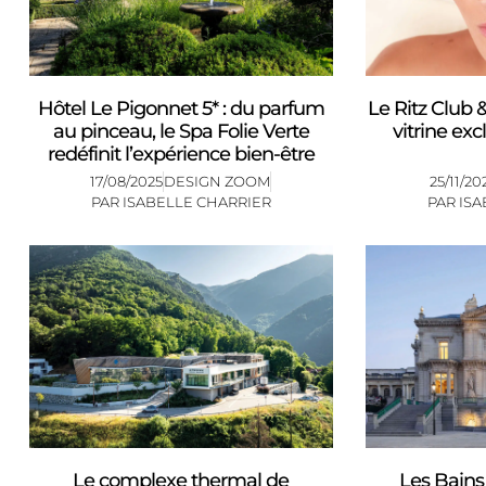
Hôtel Le Pigonnet 5* : du parfum
Le Ritz Club &
au pinceau, le Spa Folie Verte
vitrine exc
redéfinit l’expérience bien-être
17/08/2025
DESIGN ZOOM
25/11/20
PAR
ISABELLE CHARRIER
PAR
ISA
Le complexe thermal de
Les Bains