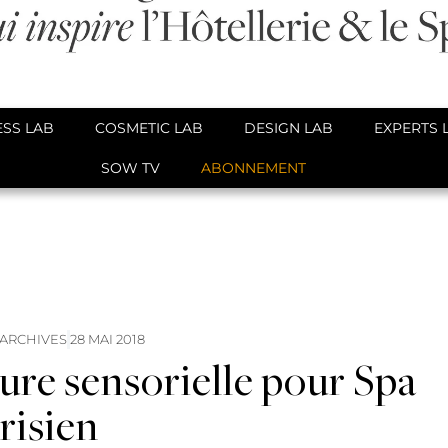
SS LAB
COSMETIC LAB
DESIGN LAB
EXPERTS 
SOW TV
ABONNEMENT
 ARCHIVES
28 MAI 2018
re sensorielle pour Spa
risien