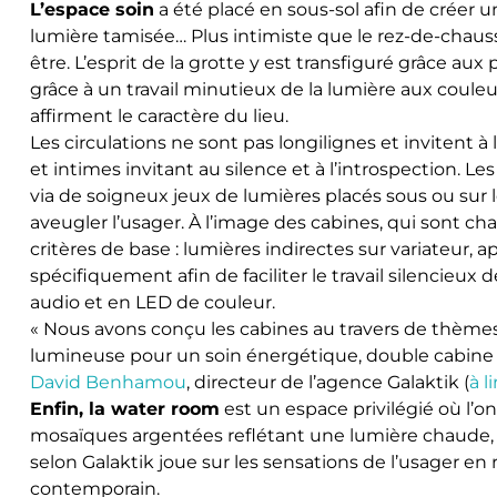
L’espace soin
a été placé en sous-sol afin de créer 
lumière tamisée… Plus intimiste que le rez-de-chaussé
être. L’esprit de la grotte y est transfiguré grâce au
grâce à un travail minutieux de la lumière aux couleu
affirment le caractère du lieu.
Les circulations ne sont pas longilignes et invitent à
et intimes invitant au silence et à l’introspection. 
via de soigneux jeux de lumières placés sous ou sur 
aveugler l’usager. À l’image des cabines, qui sont
critères de base : lumières indirectes sur variateur, 
spécifiquement afin de faciliter le travail silencieu
audio et en LED de couleur.
« Nous avons conçu les cabines au travers de thèmes
lumineuse pour un soin énergétique, double cabine 
David Benhamou
, directeur de l’agence Galaktik (
à l
Enfin, la water room
est un espace privilégié où l’
mosaïques argentées reflétant une lumière chaude, do
selon Galaktik joue sur les sensations de l’usager e
contemporain.