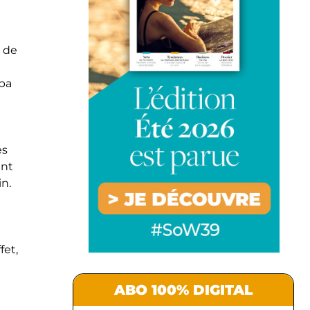
t de
Spa
es
ent
n.
fet,
ABO 100% DIGITAL