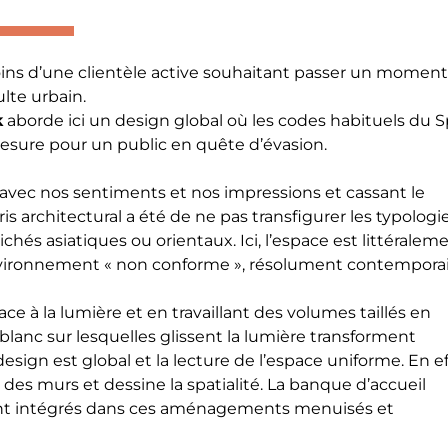
oins d’une clientèle active souhaitant passer un momen
ulte urbain.
k
aborde ici un design global où les codes habituels du 
 mesure pour un public en quête d’évasion.
t avec nos sentiments et nos impressions et cassant le
ris architectural a été de ne pas transfigurer les typologi
ichés asiatiques ou orientaux. Ici, l’espace est littéralem
 environnement « non conforme », résolument contemporai
e à la lumière et en travaillant des volumes taillés en
blanc sur lesquelles glissent la lumière transforment
sign est global et la lecture de l’espace uniforme. En ef
 des murs et dessine la spatialité. La banque d’accueil
ont intégrés dans ces aménagements menuisés et