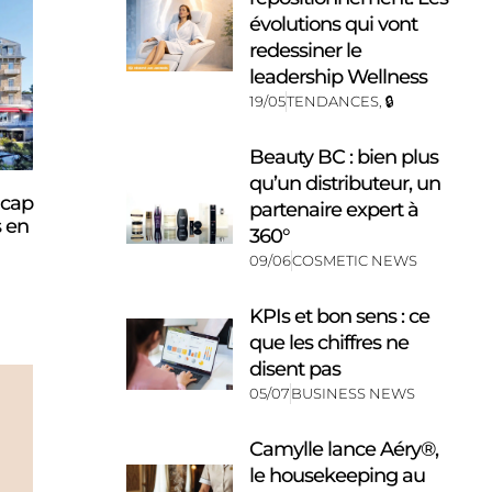
évolutions qui vont
redessiner le
leadership Wellness
19/05
TENDANCES
,
🔒
Beauty BC : bien plus
qu’un distributeur, un
 cap
partenaire expert à
s en
360°
09/06
COSMETIC NEWS
KPIs et bon sens : ce
que les chiffres ne
disent pas
05/07
BUSINESS NEWS
Camylle lance Aéry®,
le housekeeping au