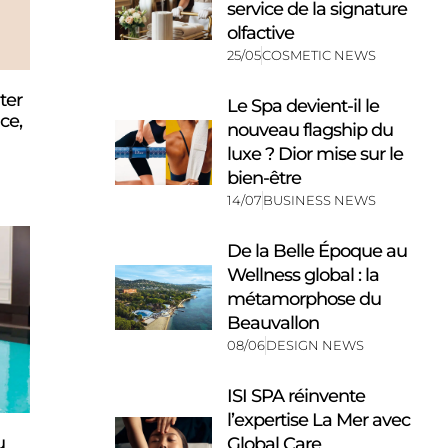
service de la signature
olfactive
25/05
COSMETIC NEWS
ter
Le Spa devient-il le
ce,
nouveau flagship du
luxe ? Dior mise sur le
bien-être
14/07
BUSINESS NEWS
De la Belle Époque au
Wellness global : la
métamorphose du
Beauvallon
08/06
DESIGN NEWS
ISI SPA réinvente
l’expertise La Mer avec
u
Global Care