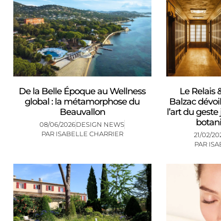
De la Belle Époque au Wellness
Le Relais 
global : la métamorphose du
Balzac dévoil
Beauvallon
l’art du geste
botani
08/06/2026
DESIGN NEWS
PAR
ISABELLE CHARRIER
21/02/20
PAR
ISA