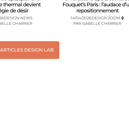
e thermal devient
Fouquet’s Paris : l’audace d’
égie de désir
repositionnement
26
DESIGN NEWS
14/04/2026
DESIGN ZOOM
,
🔒
BELLE CHARRIER
PAR
ISABELLE CHARRIER
 ARTICLES DESIGN LAB