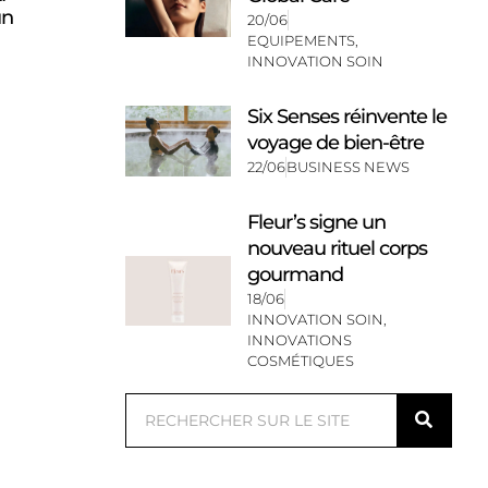
un
20/06
EQUIPEMENTS
,
INNOVATION SOIN
Six Senses réinvente le
voyage de bien-être
22/06
BUSINESS NEWS
Fleur’s signe un
nouveau rituel corps
gourmand
18/06
INNOVATION SOIN
,
INNOVATIONS
COSMÉTIQUES
Rechercher