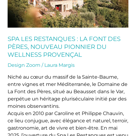
nouveau
pionnier
du
Wellness
provençal
SPA LES RESTANQUES : LA FONT DES
PÈRES, NOUVEAU PIONNIER DU
WELLNESS PROVENÇAL
Design Zoom
/
Laura Margis
Niché au cœur du massif de la Sainte-Baume,
entre vignes et mer Méditerranée, le Domaine de
La Font des Pères, situé au Beausset dans le Var,
perpétue un héritage pluriséculaire initié par des
moines observantins.
Acquis en 2010 par Caroline et Philippe Chauvin,
ce lieu conjugue, avec élégance et naturel, terroir,
gastronomie, art de vivre et bien-être. En mai
2025, l’ouverture du Spa Les Restanques est venu