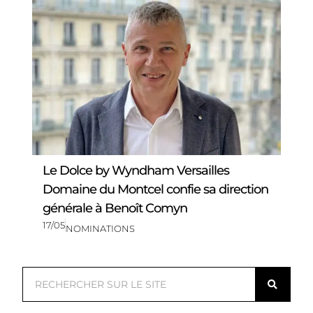
Le Dolce by Wyndham Versailles
Domaine du Montcel confie sa direction
générale à Benoît Comyn
17/05
NOMINATIONS
R
e