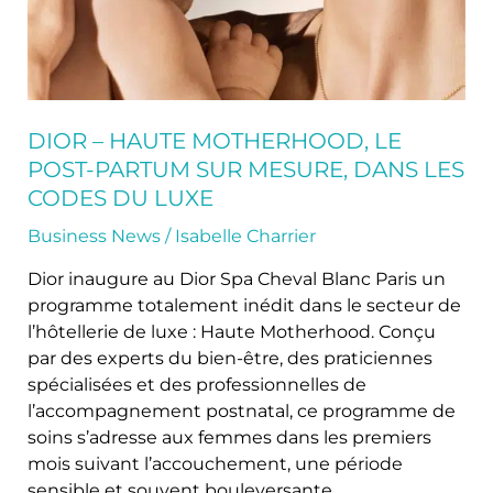
sur
mesure,
dans
les
codes
du
DIOR – HAUTE MOTHERHOOD, LE
luxe
POST-PARTUM SUR MESURE, DANS LES
CODES DU LUXE
Business News
/
Isabelle Charrier
Dior inaugure au Dior Spa Cheval Blanc Paris un
programme totalement inédit dans le secteur de
l’hôtellerie de luxe : Haute Motherhood. Conçu
par des experts du bien-être, des praticiennes
spécialisées et des professionnelles de
l’accompagnement postnatal, ce programme de
soins s’adresse aux femmes dans les premiers
mois suivant l’accouchement, une période
sensible et souvent bouleversante.