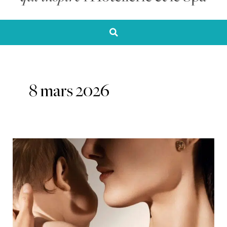
8 mars 2026
Dior
–
Haute
Motherhood,
le
post-
partum