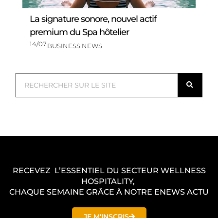
La signature sonore, nouvel actif
premium du Spa hôtelier
14/07
BUSINESS NEWS
R
e
c
h
e
r
c
RECEVEZ L’ESSENTIEL DU SECTEUR WELLNESS
h
HOSPITALITY,
e
CHAQUE SEMAINE GRÂCE À NOTRE ENEWS ACTU
r
JE M'INSCRIS