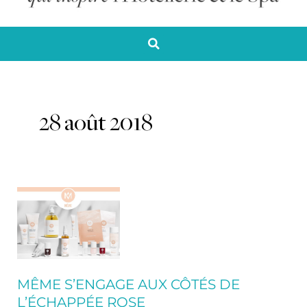
28 août 2018
MÊME
s’engage
aux
côtés
de
l’Échappée
MÊME S’ENGAGE AUX CÔTÉS DE
rose
L’ÉCHAPPÉE ROSE