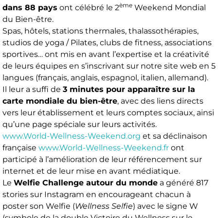
ème
dans 88 pays
ont célébré le 2
Weekend Mondial
du Bien-être.
Spas, hôtels, stations thermales, thalassothérapies,
studios de yoga / Pilates, clubs de fitness, associations
sportives… ont mis en avant l’expertise et la créativité
de leurs équipes en s’inscrivant sur notre site web en 5
langues (français, anglais, espagnol, italien, allemand).
Il leur a suffi de
3 minutes pour apparaître sur la
carte mondiale du bien-être
, avec des liens directs
vers leur établissement et leurs comptes sociaux, ainsi
qu’une page spéciale sur leurs activités.
www.World-Wellness-Weekend.org
et sa déclinaison
française
www.World-Wellness-Weekend.fr
ont
participé à l’amélioration de leur référencement sur
internet et de leur mise en avant médiatique.
Le
Welfie Challenge autour du monde
a généré 817
stories sur Instagram en encourageant chacun à
poster son Welfie (
Wellness Selfie
) avec le signe W
(symbole de la double Victoire du Wellness sur le