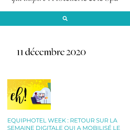
11 décembre 2020
Equiphotel
Week
:
retour
sur
la
EQUIPHOTEL WEEK : RETOUR SUR LA
semaine
SEMAINE DIGITALE QUI A MOBILISÉ LE