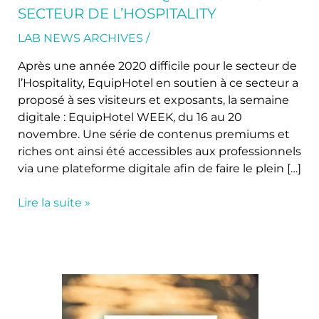
digitale
SECTEUR DE L’HOSPITALITY
qui
a
LAB NEWS ARCHIVES
/
mobilisé
Après une année 2020 difficile pour le secteur de
le
l’Hospitality, EquipHotel en soutien à ce secteur a
secteur
proposé à ses visiteurs et exposants, la semaine
de
digitale : EquipHotel WEEK, du 16 au 20
l’hospitality
novembre. Une série de contenus premiums et
riches ont ainsi été accessibles aux professionnels
via une plateforme digitale afin de faire le plein […]
Lire la suite »