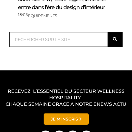
entre dans l’ère du design d’intérieur
18/05
EQUIPEMENTS
R
e
c
h
e
r
c
RECEVEZ L’ESSENTIEL DU SECTEUR WELLNESS
h
HOSPITALITY,
e
CHAQUE SEMAINE GRÂCE À NOTRE ENEWS ACTU
r
JE M'INSCRIS