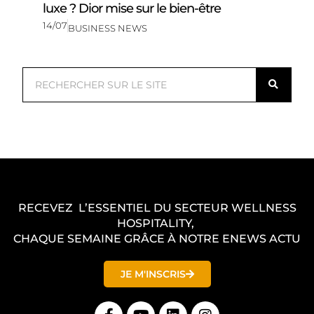
luxe ? Dior mise sur le bien-être
14/07
BUSINESS NEWS
R
e
c
h
e
r
c
RECEVEZ L’ESSENTIEL DU SECTEUR WELLNESS
h
HOSPITALITY,
e
CHAQUE SEMAINE GRÂCE À NOTRE ENEWS ACTU
r
JE M'INSCRIS
F
Y
L
I