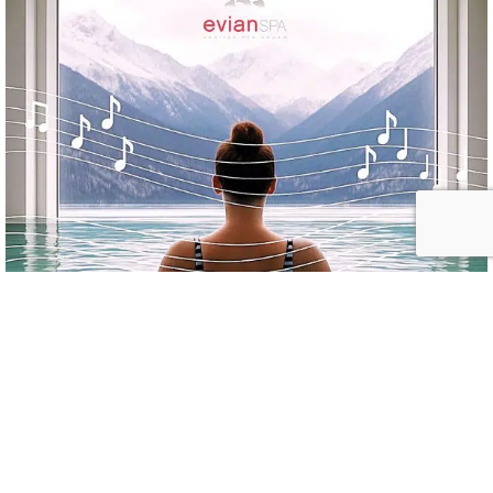
La signature sonore, nouvel actif premium du Spa
hôtelier
14/07/2026
BUSINESS NEWS
PAR
ISABELLE CHARRIER