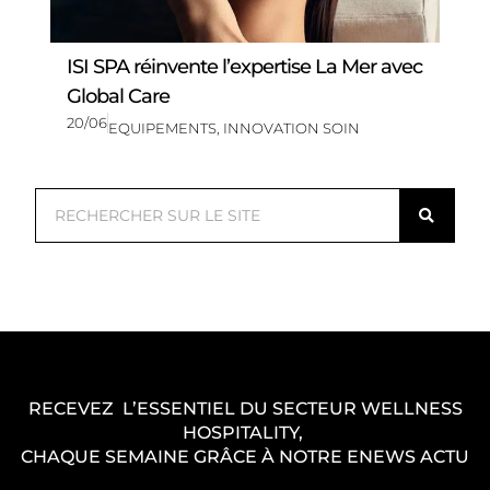
ISI SPA réinvente l’expertise La Mer avec
Global Care
20/06
EQUIPEMENTS
,
INNOVATION SOIN
R
e
c
h
e
r
c
RECEVEZ L’ESSENTIEL DU SECTEUR WELLNESS
h
HOSPITALITY,
e
CHAQUE SEMAINE GRÂCE À NOTRE ENEWS ACTU
r