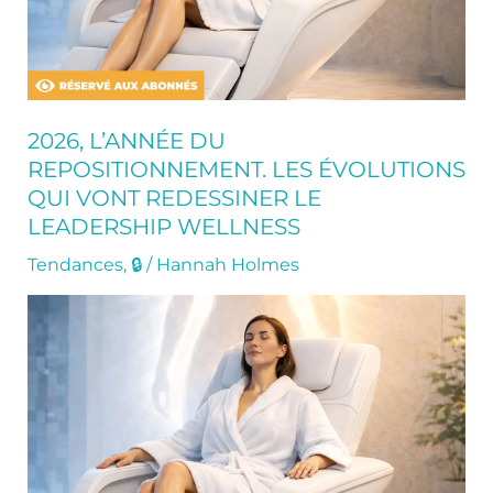
vont
redessiner
le
leadership
Wellness
2026, L’ANNÉE DU
REPOSITIONNEMENT. LES ÉVOLUTIONS
QUI VONT REDESSINER LE
LEADERSHIP WELLNESS
Tendances
,
🔒
/
Hannah Holmes