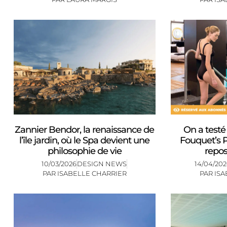
Zannier Bendor, la renaissance de
On a testé
l’île jardin, où le Spa devient une
Fouquet’s P
philosophie de vie
repo
10/03/2026
DESIGN NEWS
14/04/20
PAR
ISABELLE CHARRIER
PAR
ISA