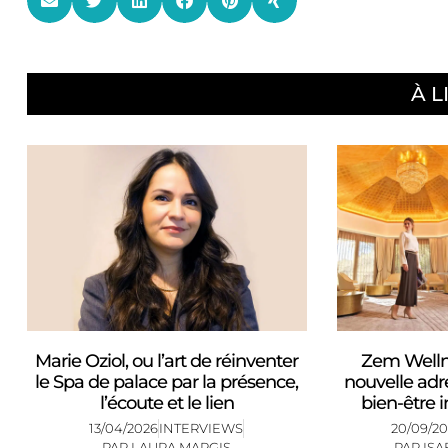
À L
Marie Oziol, ou l’art de réinventer
Zem Wellne
le Spa de palace par la présence,
nouvelle adr
l’écoute et le lien
bien-être 
13/04/2026
INTERVIEWS
20/09/20
PAR
LAURA MARGIS
PAR
ISA