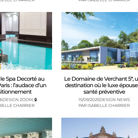
 le Spa Decorté au
Le Domaine de Verchant 5*, 
aris : l’audace d’un
destination où le luxe épouse
sitionnement
santé préventive
26
DESIGN ZOOM
,
🔒
15/09/2025
DESIGN NEWS
BELLE CHARRIER
PAR
ISABELLE CHARRIER