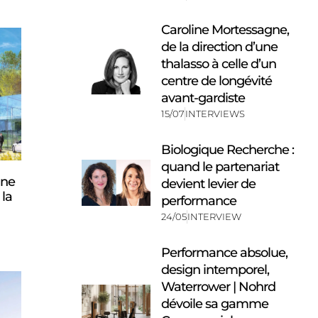
Caroline Mortessagne,
de la direction d’une
thalasso à celle d’un
centre de longévité
avant-gardiste
15/07
INTERVIEWS
Biologique Recherche :
quand le partenariat
une
devient levier de
 la
performance
24/05
INTERVIEW
Performance absolue,
design intemporel,
Waterrower | Nohrd
dévoile sa gamme