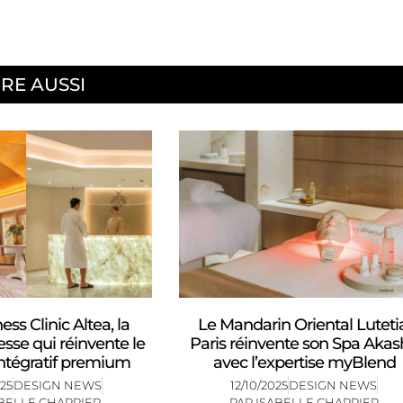
IRE AUSSI
ss Clinic Altea, la
Le Mandarin Oriental Luteti
esse qui réinvente le
Paris réinvente son Spa Aka
intégratif premium
avec l’expertise myBlend
25
DESIGN NEWS
12/10/2025
DESIGN NEWS
BELLE CHARRIER
PAR
ISABELLE CHARRIER