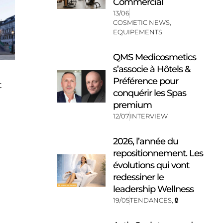
Commercial
13/06
COSMETIC NEWS
,
EQUIPEMENTS
QMS Medicosmetics
s’associe à Hôtels &
Préférence pour
t
conquérir les Spas
premium
12/07
INTERVIEW
2026, l’année du
repositionnement. Les
évolutions qui vont
redessiner le
leadership Wellness
19/05
TENDANCES
,
🔒