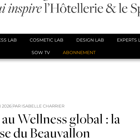
SS LAB
COSMETIC LAB
DESIGN LAB
EXPERTS 
SOW TV
ABONNEMENT
N 2026
PAR
ISABELLE CHARRIER
au Wellness global : la
e du Beauvallon