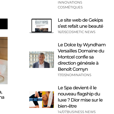
INNOVATIONS
COSMÉTIQUES
Le site web de Gekips
s’est refait une beauté
16/05
COSMETIC NEWS
Le Dolce by Wyndham
Versailles Domaine du
Montcel confie sa
direction générale à
Benoît Comyn
17/05
NOMINATIONS
Le Spa devient-il le
a,
nouveau flagship du
sha
luxe ? Dior mise sur le
bien-être
14/07
BUSINESS NEWS