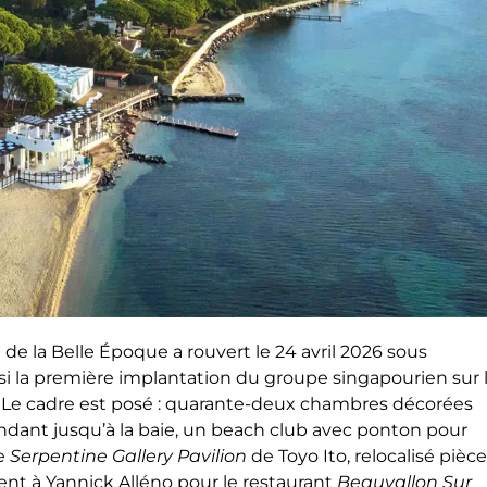
e la Belle Époque a rouvert le 24 avril 2026 sous
i la première implantation du groupe singapourien sur 
e. Le cadre est posé : quarante-deux chambres décorées
ndant jusqu’à la baie, un beach club avec ponton pour
le
Serpentine Gallery Pavilion
de Toyo Ito, relocalisé pièce
ient à Yannick Alléno pour le restaurant
Beauvallon Sur