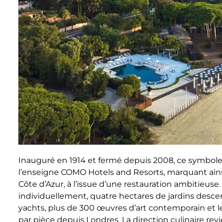
Inauguré en 1914 et fermé depuis 2008, ce symbole d
l’enseigne COMO Hotels and Resorts, marquant ains
Côte d’Azur, à l’issue d’une restauration ambitieus
individuellement, quatre hectares de jardins desce
yachts, plus de 300 œuvres d’art contemporain et 
par pièce depuis Londres. La direction culinaire rev