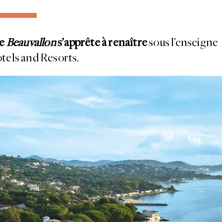
ue
Beauvallon
s’apprête à renaître
sous l’enseigne
ls and Resorts.