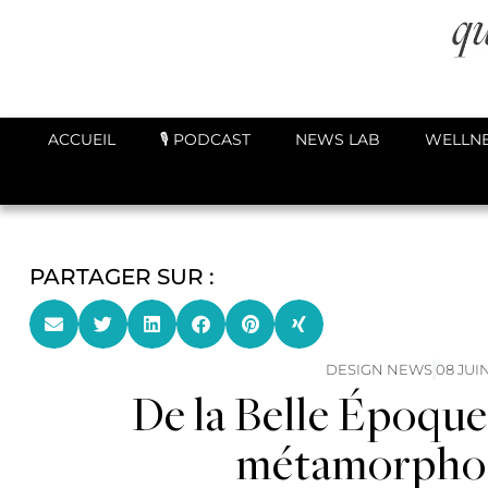
ACCUEIL
🎙️ PODCAST
NEWS LAB
WELLNE
PARTAGER SUR :
DESIGN NEWS
08 JUI
De la Belle Époque 
métamorphos