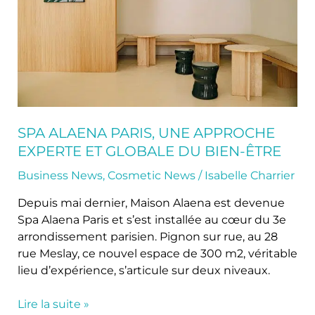
experte
et
globale
du
bien-
être
SPA ALAENA PARIS, UNE APPROCHE
EXPERTE ET GLOBALE DU BIEN-ÊTRE
Business News
,
Cosmetic News
/
Isabelle Charrier
Depuis mai dernier, Maison Alaena est devenue
Spa Alaena Paris et s’est installée au cœur du 3e
arrondissement parisien. Pignon sur rue, au 28
rue Meslay, ce nouvel espace de 300 m2, véritable
lieu d’expérience, s’articule sur deux niveaux.
Lire la suite »