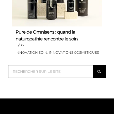
Pure de Omnisens : quand la
naturopathie rencontre le soin
15/05
INNOVATION SOIN
,
INNOVATIONS COSMÉTIQUES
R
e
c
h
e
r
c