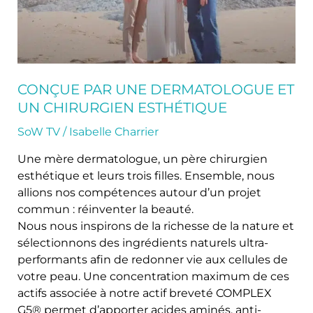
esthétique
CONÇUE PAR UNE DERMATOLOGUE ET
UN CHIRURGIEN ESTHÉTIQUE
SoW TV
/
Isabelle Charrier
Une mère dermatologue, un père chirurgien
esthétique et leurs trois filles. Ensemble, nous
allions nos compétences autour d’un projet
commun : réinventer la beauté.
Nous nous inspirons de la richesse de la nature et
sélectionnons des ingrédients naturels ultra-
performants afin de redonner vie aux cellules de
votre peau. Une concentration maximum de ces
actifs associée à notre actif breveté COMPLEX
G5® permet d’apporter acides aminés, anti-