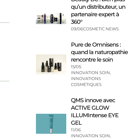
qu’un distributeur, un
partenaire expert à
360°
09/06
COSMETIC NEWS
e
Pure de Omnisens :
quand la naturopathie
rencontre le soin
15/05
INNOVATION SOIN
,
INNOVATIONS
COSMÉTIQUES
QMS innove avec
ACTIVE GLOW
ILLUMIntense EYE
GEL
11/06
INNOVATION SOIN
,