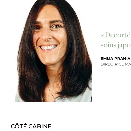
« Decorté 
soins japo
EMMA PRANIA
DIRECTRICE M
CÔTÉ CABINE