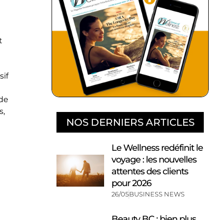
t
sif
 de
s,
NOS DERNIERS ARTICLES
Le Wellness redéfinit le
voyage : les nouvelles
attentes des clients
pour 2026
26/05
BUSINESS NEWS
Beauty BC : bien plus