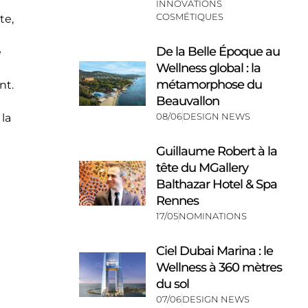
INNOVATIONS
COSMÉTIQUES
te,
De la Belle Époque au
e
Wellness global : la
métamorphose du
nt.
Beauvallon
08/06
DESIGN NEWS
 la
Guillaume Robert à la
tête du MGallery
Balthazar Hotel & Spa
Rennes
17/05
NOMINATIONS
Ciel Dubai Marina : le
Wellness à 360 mètres
du sol
07/06
DESIGN NEWS