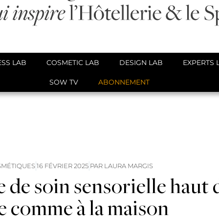
SS LAB
COSMETIC LAB
DESIGN LAB
EXPERTS 
SOW TV
ABONNEMENT
SMÉTIQUES
16 FÉVRIER 2025
PAR
LAURA MARGIS
 de soin sensorielle haut 
e comme à la maison