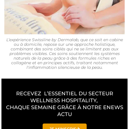
L’expérience Swissline by Dermalab, que ce soit en cabine
ou à domicile, repose sur une approche holistique,
combinant des soins ciblés qui ne se limitent pas aux
problèmes visibles. Ces soins soutiennent les systèmes
naturels de la peau grâce à des formules riches en
collagène et en principes actifs, traitant notamment
l'inflammation silencieuse de la peau.
RECEVEZ L’ESSENTIEL DU SECTEUR
WELLNESS HOSPITALITY,
CHAQUE SEMAINE GRÂCE À NOTRE ENEWS
ACTU