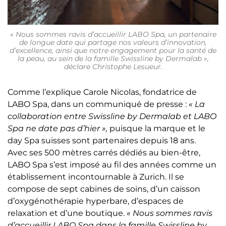
« Nous sommes ravis d’accueillir LABO Spa, un partenaire
de longue date qui partage nos valeurs d’innovation,
d’excellence, ainsi que notre engagement pour la santé de
la peau, au sein de la famille Swissline by Dermalab »,
déclare Christophe Lesueur.
Comme l’explique Carole Nicolas, fondatrice de
LABO Spa, dans un communiqué de presse :
« La
collaboration entre Swissline by Dermalab et LABO
Spa ne date pas d’hier »,
puisque la marque et le
day Spa suisses sont partenaires depuis 18 ans.
Avec ses 500 mètres carrés dédiés au bien-être,
LABO Spa s’est imposé au fil des années comme un
établissement incontournable à Zurich. Il se
compose de sept cabines de soins, d’un caisson
d’oxygénothérapie hyperbare, d’espaces de
relaxation et d’une boutique.
« Nous sommes ravis
d’accueillir LABO Spa dans la famille Swissline by