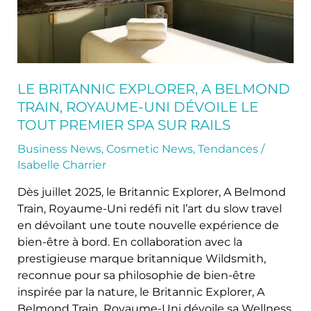
Uni
dévoile
le
tout
premier
Spa
LE BRITANNIC EXPLORER, A BELMOND
sur
TRAIN, ROYAUME-UNI DÉVOILE LE
rails
TOUT PREMIER SPA SUR RAILS
Business News
,
Cosmetic News
,
Tendances
/
Isabelle Charrier
Dès juillet 2025, le Britannic Explorer, A Belmond
Train, Royaume-Uni redéfi nit l’art du slow travel
en dévoilant une toute nouvelle expérience de
bien-être à bord. En collaboration avec la
prestigieuse marque britannique Wildsmith,
reconnue pour sa philosophie de bien-être
inspirée par la nature, le Britannic Explorer, A
Belmond Train, Royaume-Uni dévoile sa Wellness