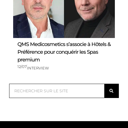
QMS Medicosmetics s’associe à Hôtels &
Préférence pour conquérir les Spas
premium
12/07
INTERVIEW
R
e
c
h
e
r