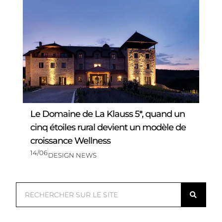
Le Domaine de La Klauss 5*, quand un
cinq étoiles rural devient un modèle de
croissance Wellness
14/06
DESIGN NEWS
R
e
c