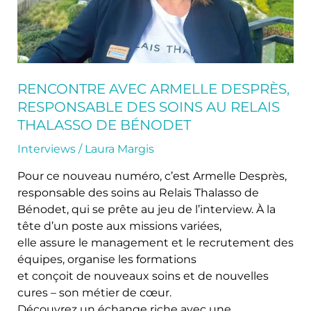
au
Relais
Thalasso
de
Bénodet
RENCONTRE AVEC ARMELLE DESPRÈS,
RESPONSABLE DES SOINS AU RELAIS
THALASSO DE BÉNODET
Interviews
/
Laura Margis
Pour ce nouveau numéro, c’est Armelle Desprès,
responsable des soins au Relais Thalasso de
Bénodet, qui se prête au jeu de l’interview. À la
tête d’un poste aux missions variées,
elle assure le management et le recrutement des
équipes, organise les formations
et conçoit de nouveaux soins et de nouvelles
cures – son métier de cœur.
Découvrez un échange riche avec une