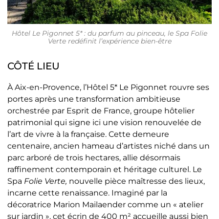
Hôtel Le Pigonnet 5* : du parfum au pinceau, le Spa Folie
Verte redéfinit l’expérience bien-être
CÔTÉ LIEU
À Aix-en-Provence, l’Hôtel 5* Le Pigonnet rouvre ses
portes après une transformation ambitieuse
orchestrée par Esprit de France, groupe hôtelier
patrimonial qui signe ici une vision renouvelée de
l’art de vivre à la française. Cette demeure
centenaire, ancien hameau d’artistes niché dans un
parc arboré de trois hectares, allie désormais
raffinement contemporain et héritage culturel. Le
Spa
Folie Verte,
nouvelle pièce maîtresse des lieux,
incarne cette renaissance. Imaginé par la
décoratrice Marion Mailaender comme un « atelier
sur jardin », cet écrin de 400 m² accueille aussi bien