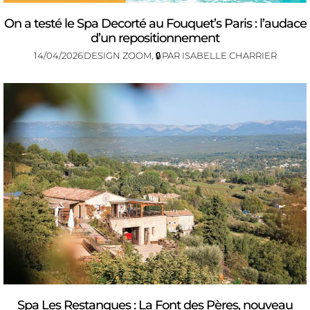
On a testé le Spa Decorté au Fouquet’s Paris : l’audace
d’un repositionnement
14/04/2026
DESIGN ZOOM
,
🔒
PAR
ISABELLE CHARRIER
Spa Les Restanques : La Font des Pères, nouveau