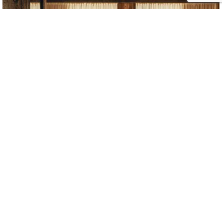
Rosewood Courchevel – Le Jardin Alpin, une nouvelle
ère du luxe alpin se dévoile dans les Alpes françaises
23/02/2026
DESIGN NEWS
PAR
ISABELLE CHARRIER