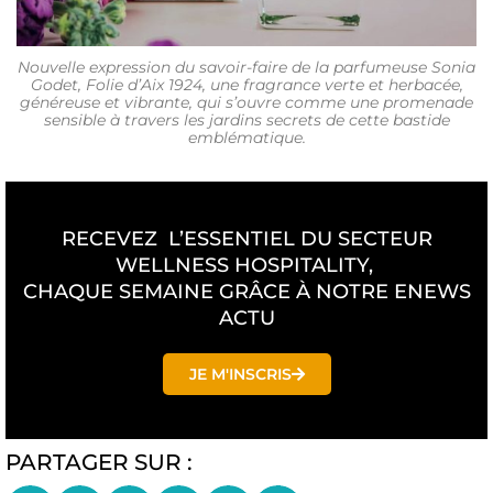
Nouvelle expression du savoir-faire de la parfumeuse Sonia
Godet, Folie d’Aix 1924, une fragrance verte et herbacée,
généreuse et vibrante, qui s’ouvre comme une promenade
sensible à travers les jardins secrets de cette bastide
emblématique.
RECEVEZ L’ESSENTIEL DU SECTEUR
WELLNESS HOSPITALITY,
CHAQUE SEMAINE GRÂCE À NOTRE ENEWS
ACTU
JE M'INSCRIS
PARTAGER SUR :