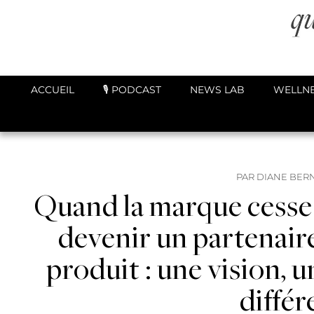
ACCUEIL
🎙️ PODCAST
NEWS LAB
WELLNE
PAR
DIANE BER
Quand la marque cesse 
devenir un partenaire
produit : une vision, u
différ