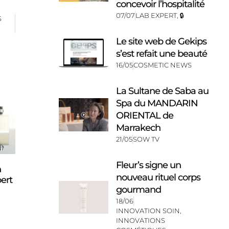
concevoir l’hospitalité
07/07
LAB EXPERT
,
🔒
S
Le site web de Gekips
s’est refait une beauté
16/05
COSMETIC NEWS
La Sultane de Saba au
Spa du MANDARIN
ORIENTAL de
Marrakech
21/05
SOW TV
Fleur’s signe un
n
nouveau rituel corps
pert
gourmand
18/06
INNOVATION SOIN
,
INNOVATIONS