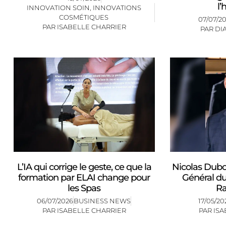
l’
INNOVATION SOIN
,
INNOVATIONS
COSMÉTIQUES
07/07/2
PAR
ISABELLE CHARRIER
PAR
DI
L’IA qui corrige le geste, ce que la
Nicolas Dub
formation par ELAI change pour
Général d
les Spas
Ra
06/07/2026
BUSINESS NEWS
17/05/20
PAR
ISABELLE CHARRIER
PAR
ISA