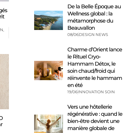
De la Belle Époque au
gés
Wellness global : la
it
métamorphose du
Beauvallon
IN
,
08/06
DESIGN NEWS
Charme d’Orient lance
le Rituel Cryo-
Hammam Détox, le
soin chaud/froid qui
réinvente le hammam
en été
19/06
INNOVATION SOIN
Vers une hôtellerie
régénérative : quand le
GO
bien-être devient une
r
manière globale de