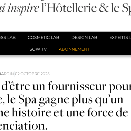
SS LAB
COSMETIC LAB
DESIGN LAB
EXPERTS 
SOW TV
ABONNEMENT
NARDIN
02 OCTOBRE 2025
d’être un fournisseur pou
, le Spa gagne plus qu’un
ne histoire et une force de
enciation.