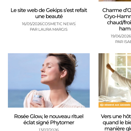
Le site web de Gekips s’est refait
Charme d’Or
une beauté
Cryo-Hamm
chaud/froi
16/05/2026
COSMETIC NEWS
ham
PAR
LAURA MARGIS
19/06/2026
PAR
ISA
Rosée Glow, le nouveau rituel
Vers une hôte
éclat signé Phytomer
quand le bi
manière gl
13/07/2026