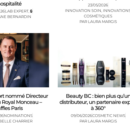
hospitalité
23/05/2026
INNOVATION SOIN
,
INNOVATION
026
LAB EXPERT
,
🔒
COSMÉTIQUES
ANE BERNARDIN
PAR
LAURA MARGIS
ort nommé Directeur
Beauty BC : bien plus qu’u
u Royal Monceau –
distributeur, un partenaire ex
ffles Paris
à 360°
26
NOMINATIONS
09/06/2026
COSMETIC NEWS
BELLE CHARRIER
PAR
LAURA MARGIS