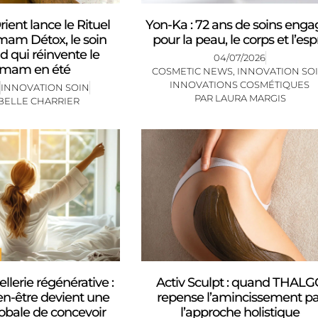
ient lance le Rituel
Yon-Ka : 72 ans de soins enga
am Détox, le soin
pour la peau, le corps et l’espr
d qui réinvente le
04/07/2026
mam en été
COSMETIC NEWS
,
INNOVATION SO
INNOVATIONS COSMÉTIQUES
INNOVATION SOIN
PAR
LAURA MARGIS
BELLE CHARRIER
llerie régénérative :
Activ Sculpt : quand THAL
en-être devient une
repense l’amincissement pa
obale de concevoir
l’approche holistique