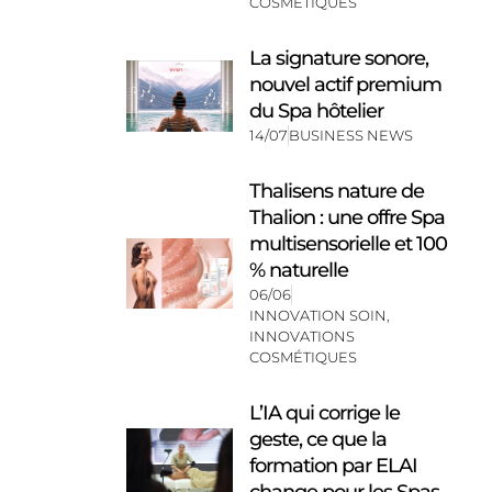
COSMÉTIQUES
La signature sonore,
nouvel actif premium
du Spa hôtelier
14/07
BUSINESS NEWS
Thalisens nature de
Thalion : une offre Spa
multisensorielle et 100
% naturelle
06/06
INNOVATION SOIN
,
INNOVATIONS
COSMÉTIQUES
L’IA qui corrige le
geste, ce que la
formation par ELAI
change pour les Spas