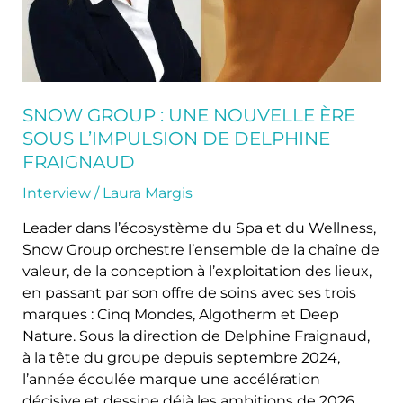
de
Delphine
Fraignaud
SNOW GROUP : UNE NOUVELLE ÈRE
SOUS L’IMPULSION DE DELPHINE
FRAIGNAUD
Interview
/
Laura Margis
Leader dans l’écosystème du Spa et du Wellness,
Snow Group orchestre l’ensemble de la chaîne de
valeur, de la conception à l’exploitation des lieux,
en passant par son offre de soins avec ses trois
marques : Cinq Mondes, Algotherm et Deep
Nature. Sous la direction de Delphine Fraignaud,
à la tête du groupe depuis septembre 2024,
l’année écoulée marque une accélération
décisive et dessine déjà les ambitions de 2026.