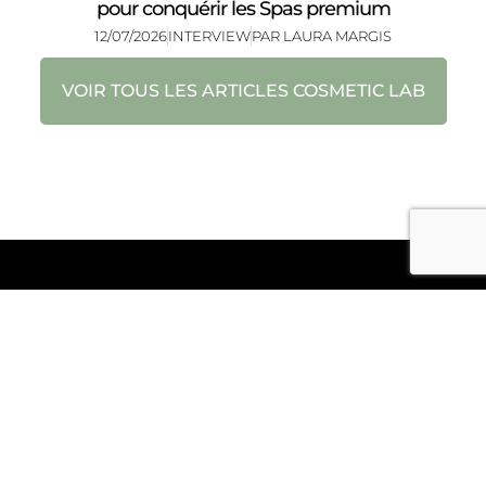
pour conquérir les Spas premium
12/07/2026
INTERVIEW
PAR
LAURA MARGIS
VOIR TOUS LES ARTICLES COSMETIC LAB
RECEVEZ L’ESSENTIEL DU SECTEUR WELLNESS
HOSPITALITY,
CHAQUE SEMAINE GRÂCE À NOTRE ENEWS ACTU
JE M'INSCRIS
F
Y
L
I