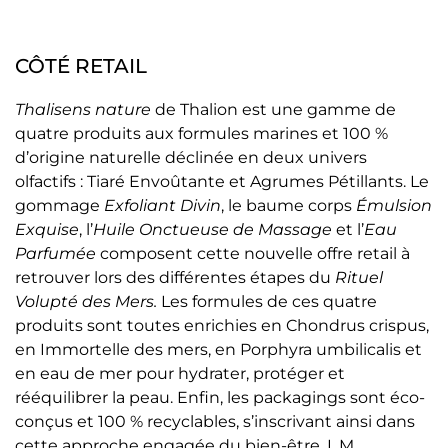
CÔTÉ RETAIL
Thalisens nature
de Thalion est une gamme de
quatre produits aux formules marines et 100 %
d’origine naturelle déclinée en deux univers
olfactifs : Tiaré Envoûtante et Agrumes Pétillants. Le
gommage
Exfoliant Divin
, le baume corps
Émulsion
Exquise
, l’
Huile Onctueuse de Massage
et l’
Eau
Parfumée
composent cette nouvelle offre retail à
retrouver lors des différentes étapes du
Rituel
Volupté des Mers.
Les formules de ces quatre
produits sont toutes enrichies en Chondrus crispus,
en Immortelle des mers, en Porphyra umbilicalis et
en eau de mer pour hydrater, protéger et
rééquilibrer la peau. Enfin, les packagings sont éco-
conçus et 100 % recyclables, s’inscrivant ainsi dans
cette approche engagée du bien-être. L.M.