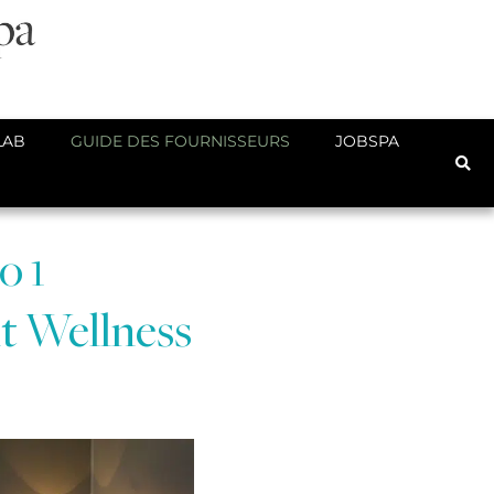
LAB
GUIDE DES FOURNISSEURS
JOBSPA
o 1
nt Wellness