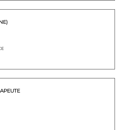
NE)
CE
RAPEUTE