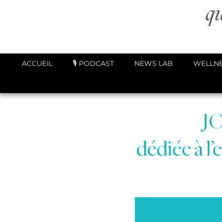
ACCUEIL
🎙️ PODCAST
NEWS LAB
WELLNE
JO
dédiée à l