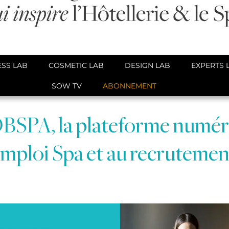
SS LAB
COSMETIC LAB
DESIGN LAB
EXPERTS 
SOW TV
ABONNEMENT
BSPA, la plateforme numér
’emploi Spa et au recruteme