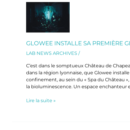
Glowee
installe
sa
première
Glowzen
Room
GLOWEE INSTALLE SA PREMIÈRE
en
LAB NEWS ARCHIVES
/
France
C’est dans le somptueux Château de Chapeau
dans la région lyonnaise, que Glowee instal
confinement, au sein du « Spa du Château », 
la bioluminescence. Un espace enchanteur et
Lire la suite »