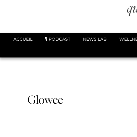
ACCUEIL
🎙️ PODCAST
NEWS LAB
WELLNE
Glowee