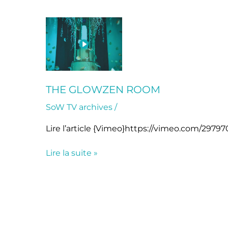
The
Glowzen
Room
THE GLOWZEN ROOM
SoW TV archives
/
Lire l’article {Vimeo}https://vimeo.com/2979
Lire la suite »