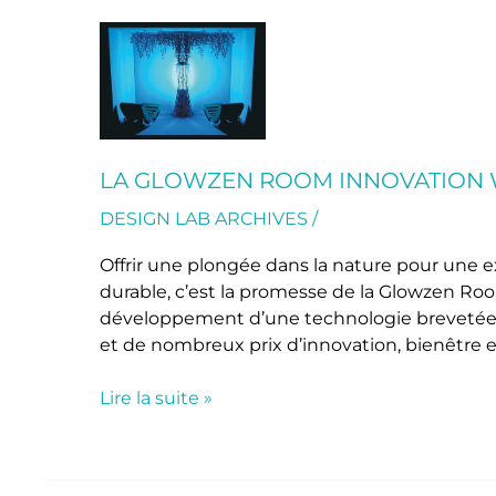
La
Glowzen
Room
innovation
wellness
en
LA GLOWZEN ROOM INNOVATION 
mode
DESIGN LAB ARCHIVES
/
2.0
Offrir une plongée dans la nature pour une 
durable, c’est la promesse de la Glowzen Room
développement d’une technologie brevetée,
et de nombreux prix d’innovation, bienêtre
Lire la suite »