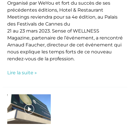
Organisé par WeYou et fort du succès de ses
salon
précédentes éditions, Hotel & Restaurant
One-
Meetings reviendra pour sa 4e édition, au Palais
to-
des Festivals de Cannes du
One
21 au 23 mars 2023. Sense of WELLNESS
meetings
Magazine, partenaire de l’événement, a rencontré
Arnaud Faucher, directeur de cet événement qui
nous explique les temps forts de ce nouveau
rendez-vous de la profession.
Lire la suite »
Hôtel
&
Restaurant
Meetings