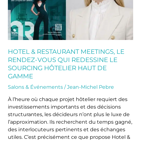
vous
qui
redessine
le
sourcing
hôtelier
haut
HOTEL & RESTAURANT MEETINGS, LE
de
RENDEZ-VOUS QUI REDESSINE LE
gamme
SOURCING HÔTELIER HAUT DE
GAMME
Salons & Événements
/
Jean-Michel Pebre
À l’heure où chaque projet hôtelier requiert des
investissements importants et des décisions
structurantes, les décideurs n’ont plus le luxe de
l’approximation. Ils recherchent du temps gagné,
des interlocuteurs pertinents et des échanges
utiles. C’est précisément ce que propose Hotel &