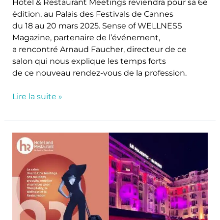
Hotel & Restaurant Meetings reviendra pour sa 6e
édition, au Palais des Festivals de Cannes
du 18 au 20 mars 2025. Sense of WELLNESS
Magazine, partenaire de l’événement,
a rencontré Arnaud Faucher, directeur de ce
salon qui nous explique les temps forts
de ce nouveau rendez-vous de la profession.
Lire la suite »
HOTEL
&
RESTAURANT
MEETINGS
2024,
une
5e