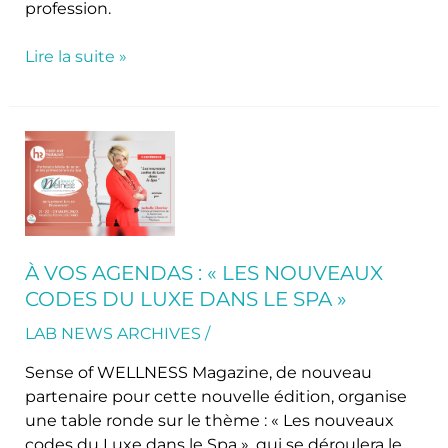
profession.
Lire la suite »
À
VOS
AGENDAS
:
«
Les
À VOS AGENDAS : « LES NOUVEAUX
Nouveaux
CODES DU LUXE DANS LE SPA »
Codes
du
LAB NEWS ARCHIVES
/
luxe
Sense of WELLNESS Magazine, de nouveau
dans
partenaire pour cette nouvelle édition, organise
le
une table ronde sur le thème : « Les nouveaux
Spa
codes du Luxe dans le Spa », qui se déroulera le