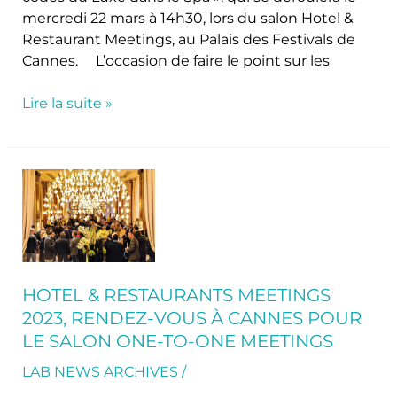
»
mercredi 22 mars à 14h30, lors du salon Hotel &
Restaurant Meetings, au Palais des Festivals de
Cannes. L’occasion de faire le point sur les
Lire la suite »
Hotel
&
Restaurants
Meetings
2023,
rendez-
HOTEL & RESTAURANTS MEETINGS
vous
2023, RENDEZ-VOUS À CANNES POUR
à
LE SALON ONE-TO-ONE MEETINGS
Cannes
pour
LAB NEWS ARCHIVES
/
le