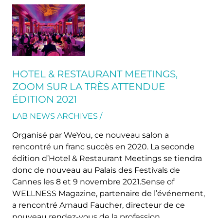
Hotel
&
Restaurant
Meetings,
zoom
sur
HOTEL & RESTAURANT MEETINGS,
la
ZOOM SUR LA TRÈS ATTENDUE
très
ÉDITION 2021
attendue
édition
LAB NEWS ARCHIVES
/
2021
Organisé par WeYou, ce nouveau salon a
rencontré un franc succès en 2020. La seconde
édition d’Hotel & Restaurant Meetings se tiendra
donc de nouveau au Palais des Festivals de
Cannes les 8 et 9 novembre 2021.Sense of
WELLNESS Magazine, partenaire de l’événement,
a rencontré Arnaud Faucher, directeur de ce
nouveau rendez-vous de la profession,