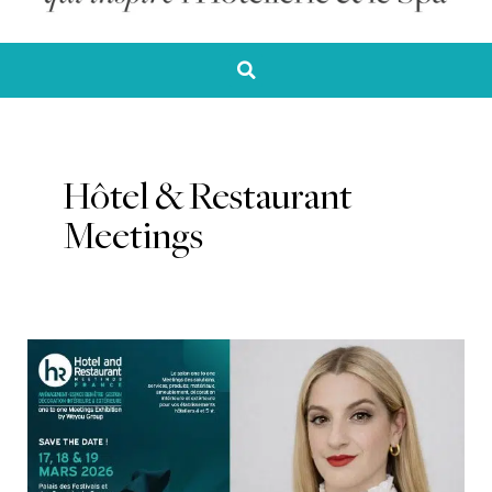
Hôtel & Restaurant
Meetings
Hotel
&
Restaurant
Meetings,
le
rendez-