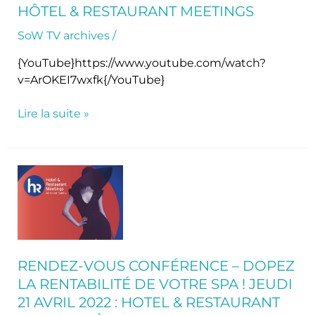
HÔTEL & RESTAURANT MEETINGS
SoW TV archives
/
{YouTube}https://www.youtube.com/watch?
v=ArOKEI7wxfk{/YouTube}
Lire la suite »
Rendez-
vous
Conférence
–
DOPEZ
LA
RENDEZ-VOUS CONFÉRENCE – DOPEZ
RENTABILITÉ
LA RENTABILITÉ DE VOTRE SPA ! JEUDI
DE
21 AVRIL 2022 : HOTEL & RESTAURANT
VOTRE