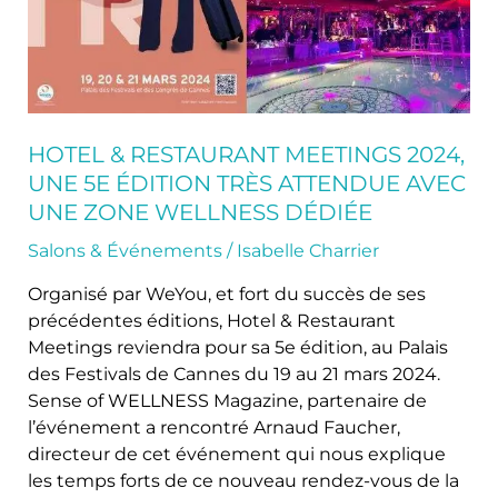
édition
très
attendue
avec
une
zone
HOTEL & RESTAURANT MEETINGS 2024,
Wellness
UNE 5E ÉDITION TRÈS ATTENDUE AVEC
dédiée
UNE ZONE WELLNESS DÉDIÉE
Salons & Événements
/
Isabelle Charrier
Organisé par WeYou, et fort du succès de ses
précédentes éditions, Hotel & Restaurant
Meetings reviendra pour sa 5e édition, au Palais
des Festivals de Cannes du 19 au 21 mars 2024.
Sense of WELLNESS Magazine, partenaire de
l’événement a rencontré Arnaud Faucher,
directeur de cet événement qui nous explique
les temps forts de ce nouveau rendez-vous de la