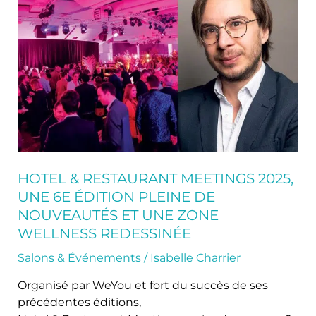
Restaurant
Meetings
2025,
une
6e
édition
pleine
de
nouveautés
et
une
HOTEL & RESTAURANT MEETINGS 2025,
zone
UNE 6E ÉDITION PLEINE DE
Wellness
NOUVEAUTÉS ET UNE ZONE
redessinée
WELLNESS REDESSINÉE
Salons & Événements
/
Isabelle Charrier
Organisé par WeYou et fort du succès de ses
précédentes éditions,