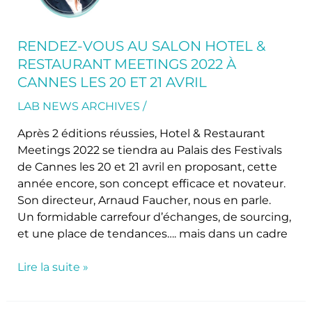
Salon
Hotel
&
RENDEZ-VOUS AU SALON HOTEL &
Restaurant
RESTAURANT MEETINGS 2022 À
Meetings
CANNES LES 20 ET 21 AVRIL
2022
à
LAB NEWS ARCHIVES
/
Cannes
Après 2 éditions réussies, Hotel & Restaurant
les
Meetings 2022 se tiendra au Palais des Festivals
20
de Cannes les 20 et 21 avril en proposant, cette
et
année encore, son concept efficace et novateur.
21
Son directeur, Arnaud Faucher, nous en parle.
avril
Un formidable carrefour d’échanges, de sourcing,
et une place de tendances…. mais dans un cadre
Lire la suite »