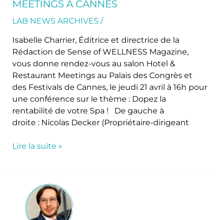
MEETINGS À CANNES
SPA !
Jeudi
LAB NEWS ARCHIVES
/
21
Isabelle Charrier, Éditrice et directrice de la
avril
Rédaction de Sense of WELLNESS Magazine,
2022 : Hotel
vous donne rendez-vous au salon Hotel &
&
Restaurant Meetings au Palais des Congrès et
Restaurant
des Festivals de Cannes, le jeudi 21 avril à 16h pour
Meetings
une conférence sur le thème : Dopez la
à
rentabilité de votre Spa ! De gauche à
Cannes
droite : Nicolas Decker (Propriétaire-dirigeant
Lire la suite »
Rendez-
vous
au