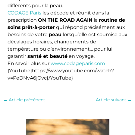
différents pour la peau.
CODAGE Paris
les décode et réunit dans la
prescription
ON THE ROAD AGAIN
la
routine de
soins
prêt-à-porter
qui répond précisément aux
besoins de votre
peau
lorsqu’elle est soumise aux
décalages horaires, changements de
température ou d’environnement… pour lui
garantir
santé et beauté
en voyage.
En savoir plus sur
www.codageparis.com
{YouTube}https://www.youtube.com/watch?
v=PeDNvA6jOvc{/YouTube}
←
Article précédent
Article suivant
→