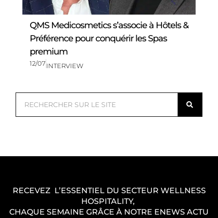
QMS Medicosmetics s’associe à Hôtels &
Préférence pour conquérir les Spas
premium
12/07
INTERVIEW
R
e
c
h
e
r
c
RECEVEZ L’ESSENTIEL DU SECTEUR WELLNESS
h
HOSPITALITY,
e
CHAQUE SEMAINE GRÂCE À NOTRE ENEWS ACTU
r