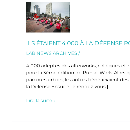
Ils
étaient
4
000
à
la
ILS ÉTAIENT 4 000 À LA DÉFENSE 
Défense
LAB NEWS ARCHIVES
/
pour
un
4 000 adeptes des afterworks, collègues et pa
Run
pour la 3ème édition de Run at Work. Alors q
at
parcours urbain, les autres bénéficiaient de
Work
la Défense.Ensuite, le rendez-vous […]
réussi
!
Lire la suite »