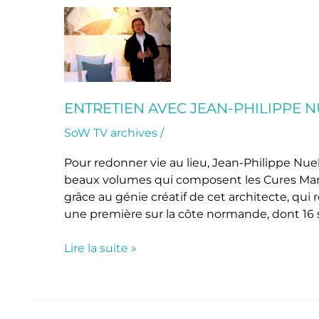
Entretien
avec
Jean-
Philippe
Nuel,
les
ENTRETIEN AVEC JEAN-PHILIPPE N
Cures
SoW TV archives
/
Marines
de
Pour redonner vie au lieu, Jean-Philippe Nu
Trouville
beaux volumes qui composent les Cures Marin
grâce au génie créatif de cet architecte, qui
une première sur la côte normande, dont 16 
Lire la suite »