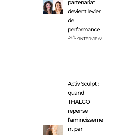
partenariat
devient levier
de
performance
24/05
INTERVIEW
Activ Sculpt :
quand
THALGO
repense
l’amincisseme
nt par