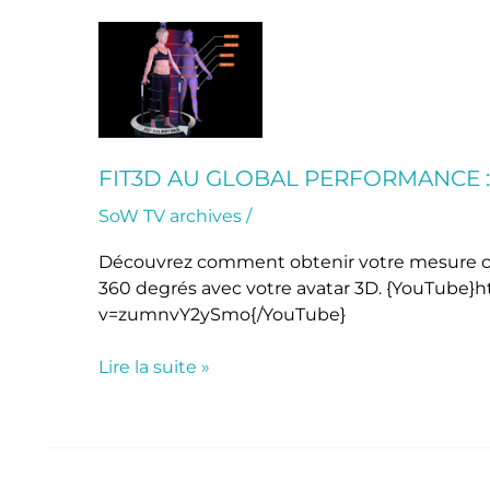
Fit3D
au
Global
Performance
:
comment
FIT3D AU GLOBAL PERFORMANCE 
cela
SoW TV archives
/
fonctionne
?
Découvrez comment obtenir votre mesure com
360 degrés avec votre avatar 3D. {YouTube
v=zumnvY2ySmo{/YouTube}
Lire la suite »