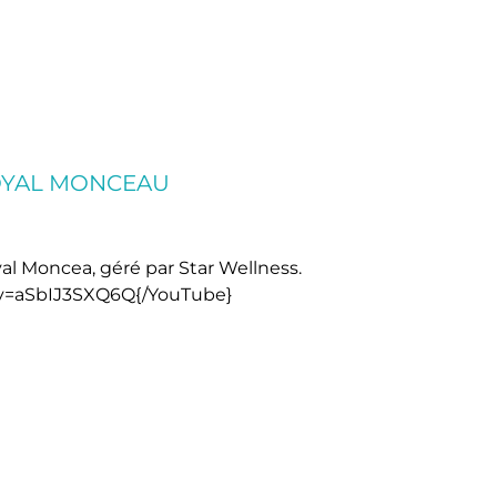
ROYAL MONCEAU
al Moncea, géré par Star Wellness.
v=aSbIJ3SXQ6Q{/YouTube}