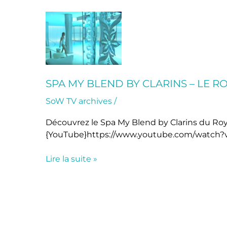
Spa
My
Blend
by
Clarins
–
SPA MY BLEND BY CLARINS – LE 
Le
SoW TV archives
/
Royal
Monceau
Découvrez le Spa My Blend by Clarins du Roy
{YouTube}https://www.youtube.com/watch?
Lire la suite »