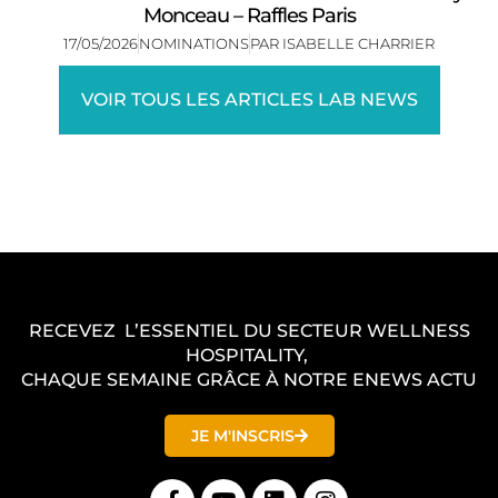
Monceau – Raffles Paris
17/05/2026
NOMINATIONS
PAR
ISABELLE CHARRIER
VOIR TOUS LES ARTICLES LAB NEWS
RECEVEZ L’ESSENTIEL DU SECTEUR WELLNESS
HOSPITALITY,
CHAQUE SEMAINE GRÂCE À NOTRE ENEWS ACTU
JE M'INSCRIS
F
Y
L
I