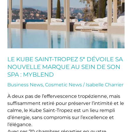
5*
dévoile
sa
nouvelle
marque
au
sein
de
son
LE KUBE SAINT-TROPEZ 5* DÉVOILE SA
Spa
NOUVELLE MARQUE AU SEIN DE SON
:
SPA : MYBLEND
myblend
Business News
,
Cosmetic News
/
Isabelle Charrier
À deux pas de l’effervescence tropézienne, mais
suffisamment retiré pour préserver l’intimité et le
calme, le Kube Saint-Tropez est un lieu rempli
d’énergie, sans compromis sur l’excellence et
l’élégance.
Avec ses 70 chambres réparties en quatre