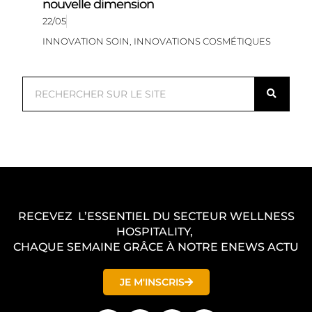
nouvelle dimension
22/05
INNOVATION SOIN
,
INNOVATIONS COSMÉTIQUES
R
e
c
h
e
r
c
RECEVEZ L’ESSENTIEL DU SECTEUR WELLNESS
h
HOSPITALITY,
e
CHAQUE SEMAINE GRÂCE À NOTRE ENEWS ACTU
r
JE M'INSCRIS